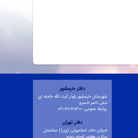
تماس با ما
دفتر خرمشهر
شهرستان خرمشهر بلوار آيت الله خامنه اي
نبش ناصر خسرو
روابط عمومی: 32121300-061
دفتر تهران
خیابان خالد اسلامبولی (وزرا) ساختمان
مرکزی هفتم، کوچه پنجم