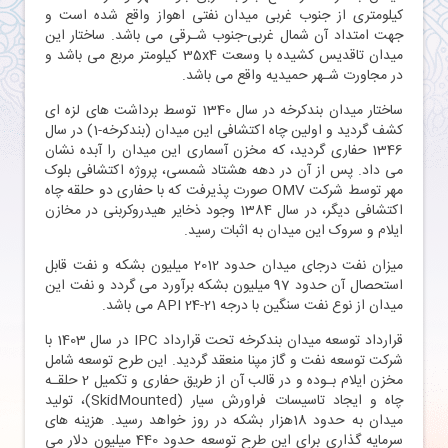
کیلومتری از جنوب غربی ميدان نفتی اهواز واقع شده است و
جهت امتداد آن شمال غربی-جنوب شـرقی مى باشد. ساختار این
میدان تاقدیس کشیده با وسعت 35x4 کیلومتر مربع می باشد و
در مجاورت شـهر حمیدیه واقع می باشد.
ساختار میدان بندکرخه در سال 1340 توسط برداشت های لزه ای
کشف گردید و اولین چاه اکتشافی اين ميدان (بندكرخه-1) در سال
1346 حفاری گردید، که مخزن آسماری این میدان را آبده نشان
می داد. پس از آن در دهه هشتاد شمسی، پروژه اکتشافی بلوک
مهر توسط شرکت OMV صورت پذیرفت که با حفاری دو حلقه چاه
اکتشافی دیگر، در سال 1384 وجود ذخایر هیدروکربنی در مخازن
ایلام و سروک این میدان به اثبات رسید.
میزان نفت درجای میدان حدود 2012 ميليون بشکه و نفت قابل
استحصال آن حدود 97 میلیون بشکه برآورد می گردد و نفت این
میدان از نوع نفت سنگین با درجه API 24-21 می باشد.
قرارداد توسعه ميدان بندکرخه تحت قرارداد IPC در سال 1403 با
شرکت توسعه نفت و گاز مپنا منعقد گردید. اين طرح توسعه شامل
مخزن ایلام بـوده و در قالب آن از طريق حفاری و تکميل 2 حلقـه
چاه و ایجاد تاسيسات فراورش سيار (SkidMounted)، تولید
میدان به حدود 18هزار بشکه در روز خواهد رسید. هزینه های
سرمایه گذاری برای این طرح توسعه حدود 440 میلیون دلار می