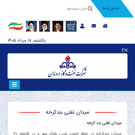
تماس با ما
يکشنبه, 18 مرداد 1405
EN
میدان نفتی بندکرخه
میدان نفتی بند كرخه
میدان بندکرخه در ضلع جنوب غربی بلوک مهر و در فاصله 20