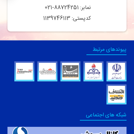
نمابر: 88724251-021
کدپستی: 1139746113
پیوندهای مرتبط
شبکه های اجتماعی