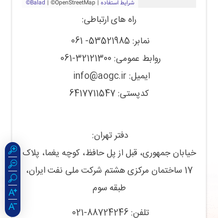
راه های ارتباطی
:
نمابر: 53521985- 061
روابط عمومی: 32121300-061
ایمیل: info@aogc.ir
کدپستی: 6417711547
دفتر تهران:
خیابان جمهوری، قبل از پل حافظ، کوچه یغما، پلاک
17 ساختمان مرکزی هشتم شرکت ملی نفت ایران،
طبقه سوم
تلفن: 88724246-021