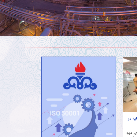
یه در
ی، دوره