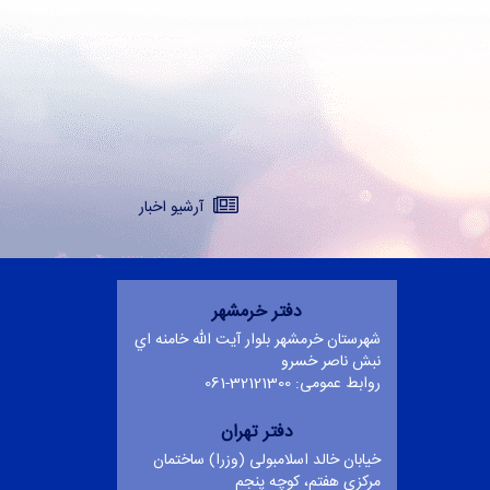
آرشيو اخبار
تماس با ما
دفتر خرمشهر
شهرستان خرمشهر بلوار آيت الله خامنه اي
نبش ناصر خسرو
روابط عمومی: 32121300-061
دفتر تهران
خیابان خالد اسلامبولی (وزرا) ساختمان
مرکزی هفتم، کوچه پنجم