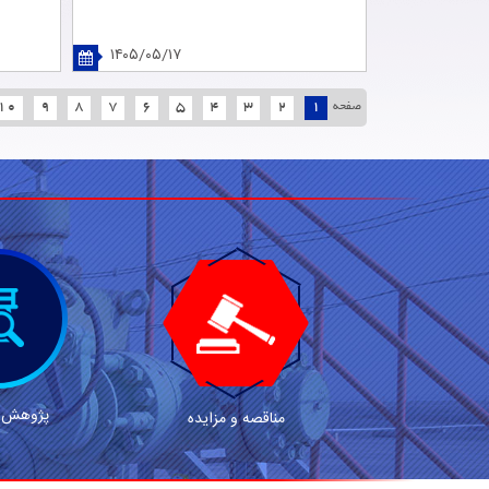
۱۴۰۵/۰۵/۱۷
10
9
8
7
6
5
4
3
2
1
صفحه
پژوهش و
مناقصه و مزایده