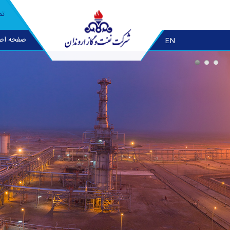
تم
صفحه اص
EN