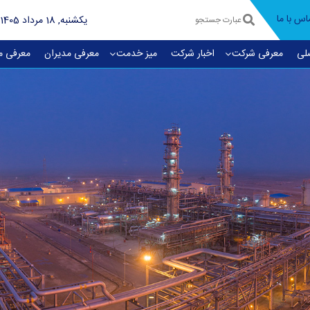
اس با ما
يکشنبه, 18 مرداد 1405
لی
معرفی شرکت
اخبار شرکت
میز خدمت
معرفی مديران
معرفی م