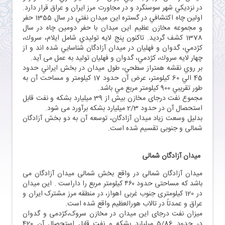
در نزديكي شهر سوسنگرد و در مجاورت مرز ايران و عراق قرار دارد.
اولين چاه اكتشافي در گستره اين ميدان نفتي در سال 1355 حفر
و مجموعه مخازن عظيم اين ميدان با حفر دومين چاه در سال
1378 كشف گرديد. تاكنون پنج لايه توليدي شامل ایلام، سروك،
كژدمي، گدوان و فهليان در ميدان آزادگان شناسايي شده اند و از
چهار لایه سروك، كژدمي، گدوان و فهليان تولید به عمل می آید.
بر روي نقشه همتراز سطحي، طول ميدان در بخش ايراني حدود
45 الي 60 كيلومتر، عرض آن حدود 17 كيلومتر و مساحت آن به
طور تقريبي 900 كيلومتر مربع مي باشد.
مجموع نفت درجای مخازن بیش از 39 میلیارد بشکه و نفت قابل
استحصال آن در حدود 2/3 میلیارد بشکه برآورد می شود.
بدلیل وسعت زیاد میدان آزادگان، توسعه آن به دو بخش آزادگان
شمالی و جنوبی تقسیم شده است.
میدان آزادگان شمالی
ميدان آزادگان شمالی در واقع بخش شمالی میدان آزادگان می
باشد که مساحتی حدود ۴۶٠ کيلومتر مربع را داراست . این میدان
در 120 کیلومتری جنوب غربی اهواز، در منطقه مرز مشترک ایران و
عراق و عمدتاً در تالاب هورالعظیم واقع شده است.
میزان نفت درجای این میدان در مخازن سروک،کژدمی و گدوان
در حدود 5/86 میلیارد بشکه و نفت قابل استحصال آن 420