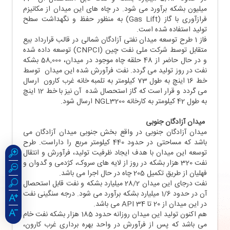
میلیون بشکه برآورد می شود. در چاه های این میدان از مکانیزم
فرازآوری با گاز (Gas Lift) به منظور حفظ و نگهداشت سطح
تولید استفاده شده است.
فاز 1 طرح توسعه میدان نفتی آزادگان شمالی در قالب قرارداد بیع
متقابل توسط شرکت ملی نفت چین (CNPCI) توسعه داده شده
و در حال حاضر از 48 حلقه چاه موجود در میدان، 58,000 بشکه
نفت در روز تولید می گردد. نفت فرآورش شده این میدان توسط
خط 16 اینچ به طول 73 کیلومتر به تلمبه خانه غرب کارون ارسال
می گردد و قرار است که گاز استحصال شده آن نیز با خط 12 اینچ
به طول 42 کیلومتر به کارخانه NGL3200 ارسال شود.
میدان آزادگان جنوبی
میدان آزادگان جنوبی در واقع بخش جنوبی میدان آزادگان می
باشد که مساحتی در حدود 440 کیلومتر مربع را داراست. طرح
توسعه این میدان با هدف ایجاد ظرفيت توليد، فرآورش و انتقال
نفت 320 هزار بشکه در روز از لایه های سروک، کژدمی و گدوان و
فهلیان از طریق تکمیل 205 چاه در حال اجرا می باشد.
نفت درجای این میدان 28/2 میلیارد بشکه و نفت قابل استحصال
آن در حدود 1/6 میلیارد بشکه برآورد می شود. درجه سنگینی نفت
در این میدان از 20 تا 34 API می باشد.
هم اکنون تولید این میدان روزانه حدود 185 هزار بشکه نفت خام
می باشد که پس از فرآورش در واحد بهره برداری غرب کارون،