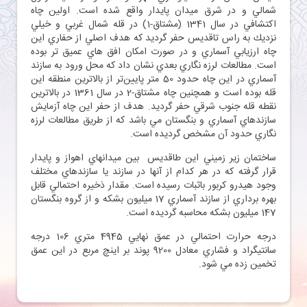
شمالي و در شرق ميدان پايدار واقع شده است. اولين چاه
اكتشافي در سال 1341 (مشتاق-1) در قله شمال غربي و خيلي
نزديك به راس تاقديس حفر گرديد که هدف اصلي از حفاري اين
چاه ارزيابي آسماري و در صورت امكان افق هاي عميق تر بوده
است. مطالعات لرزه نگاري بعدي نشان داد كه محل ورود به سازند
آسماري در اين چاه حدود 50 متر پايين‌تر از بالاترين منطقه اين
قله بوده است و همچنین چاه مشتاق-2 در سال 1361 در بالاترين
نقطه قله جنوب شرقي حفر گرديد. هدف از حفر اين چاه آزمايش
سازندهاي آسماري و بنگستان مي باشد كه از طريق مطالعات لرزه
نگاري حدود آن مشخص گرديده است.
ساختمان زير زميني اين طاقديس بين ميدانهاي اهواز و پايدار
قرار گرفته كه در هر كدام از آنها در سازند يا سازندهاي مختلف
وجود هيدرو كربور باثبات رسيده است. مقدار ذخيره احتمالي قابل
بهره برداري از سازند آسماري 17 ميليون بشكه و از گروه بنگستان
147 ميليون بشكه محاسبه گرديده است.
درجه حرارت احتمالي در عمق نهايي 4945 متري 106 درجه
سانتيگراد و فشاري معادل 9200 پوند بر اينچ مربع در اين عمق
تخمين زده مي شود.