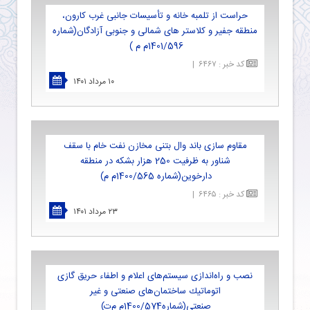
حراست از تلمبه خانه و تأسیسات جانبی غرب كارون،
منطقه جفیر و كلاستر های شمالی و جنوبی آزادگان(شماره
1401/596م م )
کد خبر
:
۶۴۶۷
|
۱۰ مرداد ۱۴۰۱
مقاوم سازی باند وال بتنی مخازن نفت خام با سقف
شناور به ظرفیت 250 هزار بشكه در منطقه
دارخوین(شماره 1400/565م م)
کد خبر
:
۶۴۶۵
|
۲۳ مرداد ۱۴۰۱
نصب و راه‌اندازی سیستم‌های اعلام و اطفاء حریق گازی
اتوماتیك ساختمان‌های صنعتی و غیر
صنعتی(شماره1400/574م م‌ت)