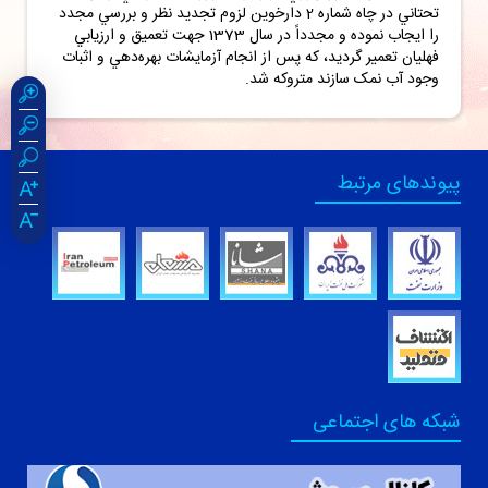
تحتاني در چاه شماره 2 دارخوين لزوم تجديد نظر و بررسي مجدد
را ايجاب نموده و مجدداً در سال 1373 جهت تعميق و ارزيابي
فهليان تعمير گرديد، که پس از انجام آزمايشات بهره‌دهي و اثبات
وجود آب نمک سازند متروکه شد.
پیوندهای مرتبط
شبکه های اجتماعی