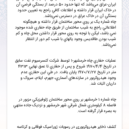
ايران-عراق مي‌باشد که تنها حدود 50 درصد از بستگي فرضي آن
در خاک ايران قرار داشته و اطلاعات کافي راجع به تعيين حدود
بستگي آن در خاک عراق در دسترس نمي‌باشد.
چاه شماره يک بر روي محور ساختمان قرار داشته و هيچگونه
اطلاعاتي راجع به شيب ساختمان از طريق چاه حفاري شده موجود
نمي باشد، ليکن با توجه به روي محور قرار داشتن محل چاه و کم
شيب بودن طاقديس وجود يالهاي با شيب کم دور از انتظار
نمي‌باشد.
عمليات حفاري چاه خرمشهر-1 توسط شرکت کنسرسيوم نفت سابق
در تاريخ 1970/4/4 شروع و پس از حفاري تا عمق نهايي 4313
متر در تاريخ 1970/7/27 پايان يافت. در طي اين حفاري عدم
وجود هيدروکربور در سازندهاي آسماري، جهرم، ايلام، سروک و
داريان اثبات شد.
چاه شماره 1 خرمشهر بر روي محور ساختمان ژئوفيزيکي مزبور در
فاصله 8 کيلومتري شمال شرقي شهر خرمشهر و نزديک جاده منتهي
به بصره قرار گرفته است.
کشف ذخاير هيدروکربوري در رسوبات ژوراسيک فوقاني و کرتاسه