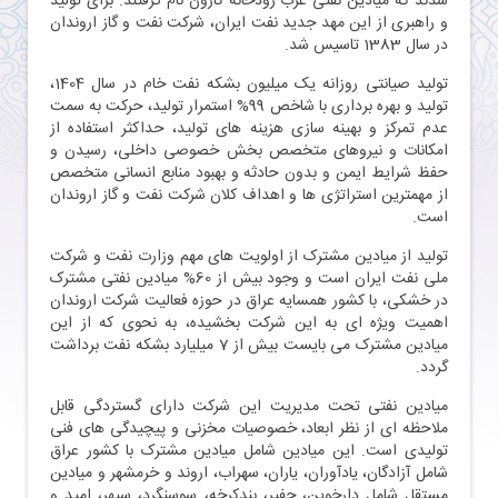
شدند که میادین نفتی غرب رودخانه کارون نام گرفتند. برای تولید
و راهبری از این مهد جدید نفت ایران، شرکت نفت و گاز اروندان
در سال 1383 تاسیس شد.
تولید صیانتی روزانه یک میلیون بشکه نفت خام در سال 1404،
تولید و بهره برداری با شاخص 99% استمرار تولید، حرکت به سمت
عدم تمرکز و بهینه سازی هزینه های تولید، حداکثر استفاده از
امکانات و نیروهای متخصص بخش خصوصی داخلی، رسیدن و
حفظ شرایط ایمن و بدون حادثه و بهبود منابع انسانی متخصص
از مهمترین استراتژی ها و اهداف کلان شرکت نفت و گاز اروندان
است.
تولید از میادین مشترک از اولویت های مهم وزارت نفت و شرکت
ملی نفت ایران است و وجود بیش از 60% میادین نفتی مشترک
در خشکی، با کشور همسایه عراق در حوزه فعالیت شرکت اروندان
اهمیت ویژه ای به این شرکت بخشیده، به نحوی که از این
میادین مشترک می بایست بیش از 7 میلیارد بشکه نفت برداشت
گردد.
میادین نفتی تحت مدیریت این شرکت دارای گستردگی قابل
ملاحظه ای از نظر ابعاد، خصوصیات مخزنی و پیچیدگی های فنی
تولیدی است. این میادین شامل میادین مشترک با کشور عراق
شامل آزادگان، یادآوران، یاران، سهراب، اروند و خرمشهر و میادین
مستقل شامل دارخوین، جفیر، بندکرخه، سوسنگرد، سپهر، امید و