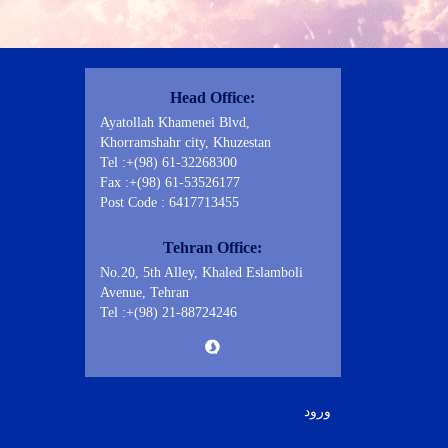
Contact Us
Head Office:
Ayatollah Khamenei Blvd,
Khorramshahr city, Khuzestan
Tel :+(98) 61-32268300
Fax :+(98) 61-53526177
Post Code : 6417713455
Tehran Office:
No.20, 5th Alley, Khaled Eslamboli
Avenue, Tehran
Tel :+(98) 21-88724246
ورود