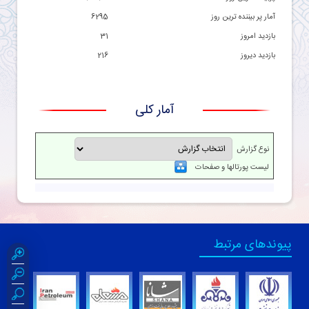
آمار پر بيننده ترين روز
6295
بازديد امروز
31
بازديد ديروز
216
آمار کلی
نوع گزارش
لیست پورتالها و صفحات
پیوندهای مرتبط