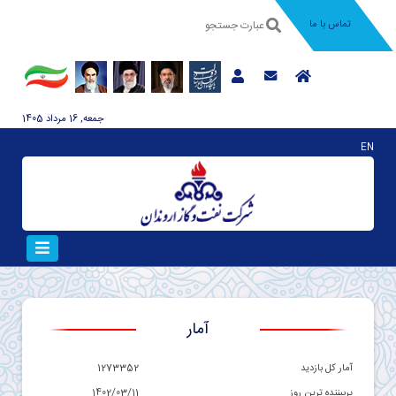
تماس با ما
جمعه, 16 مرداد 1405
EN
آمار
آمار کل بازدید
1273352
پربیننده ترین روز
1402/03/11