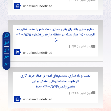
رمز الخبر
:
6467
|
undefinedundefined
مقاوم سازی باند وال بتنی مخازن نفت خام با سقف شناور به
ظرفیت 250 هزار بشكه در منطقه دارخوین(شماره 1400/565م
م)
رمز الخبر
:
6465
|
undefinedundefined
نصب و راه‌اندازی سیستم‌های اعلام و اطفاء حریق گازی
اتوماتیك ساختمان‌های صنعتی و غیر
صنعتی(شماره1400/574م م‌ت)
رمز الخبر
:
6445
|
undefinedundefined