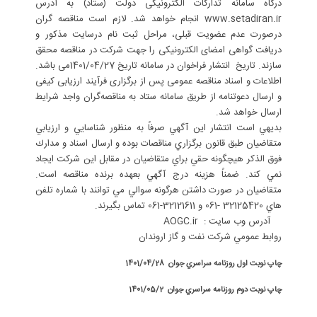
درگاه سامانه تدارکات الکترونیکی دولت (ستاد) به آدرس
www.setadiran.ir انجام خواهد شد. لازم است مناقصه گران
درصورت عدم عضویت قبلی، مراحل ثبت نام درسایت مذکور و
دریافت گواهی امضای الکترونیکی را جهت شرکت در مناقصه محقق
سازند. تاریخ انتشار فراخوان در سامانه تاریخ 1401/04/27می باشد.
اطلاعات و اسناد مناقصه عمومی پس از برگزاری فرآیند ارزیابی کیفی
و ارسال دعوتنامه از طریق سامانه ستاد به مناقصه‌گران واجد شرايط
ارسال خواهد شد.
بديهي است انتشار اين آگهي صرفاً به منظور شناسايي و ارزيابي
متقاضيان طبق قانون برگزاري مناقصات بوده و ارسال اسناد و مدارك
فوق الذكر هيچگونه حقي براي متقاضيان در مقابل اين شركت ايجاد
نمي کند. ضمناً هزينه درج آگهي بعهده برنده مناقصه است.
متقاضيان در صورت داشتن هرگونه سوالي مي توانند با شماره تلفن
هاي 32125420 -061 و 32121611-061 تماس بگيرند.
آدرس وب سایت : AOGC.ir
روابط عمومي شركت نفت و گاز اروندان
چاپ نوبت اول روزنامه سراسري جوان 1401/04/28
چاپ نوبت دوم روزنامه سراسري جوان 1401/05/2