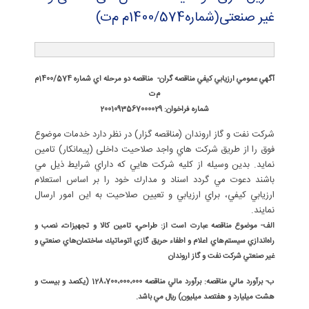
غیر صنعتی(شماره1400/574م م‌ت)
آگهي عمومي ارزيابي کيفي مناقصه گران- مناقصه دو مرحله اي شماره 1400/574م
م‌ت
شماره فراخوان: 2001093567000029
شركت نفت و گاز اروندان (مناقصه گزار) در نظر دارد خدمات موضوع
فوق را از طريق شركت هاي واجد صلاحيت داخلی (پیمانکار) تامین
نمايد. بدين وسيله از كليه شركت هايي كه داراي شرايط ذيل مي
باشند دعوت مي گردد اسناد و مدارك خود را بر اساس استعلام
ارزيابي کيفي، براي ارزيابي و تعيين صلاحيت به اين امور ارسال
نمايند.
الف- موضوع مناقصه عبارت است از: طراحي، تامين كالا و تجهيزات، نصب و
راه‌اندازي سيستم‌هاي اعلام و اطفاء حريق گازي اتوماتيك ساختمان‌هاي صنعتي و
غير صنعتي شركت نفت و گاز اروندان
ب- برآورد مالي مناقصه: برآورد مالي مناقصه 128،700،000،000 (يكصد و بيست و
هشت ميليارد و هفتصد ميليون) ريال مي باشد.