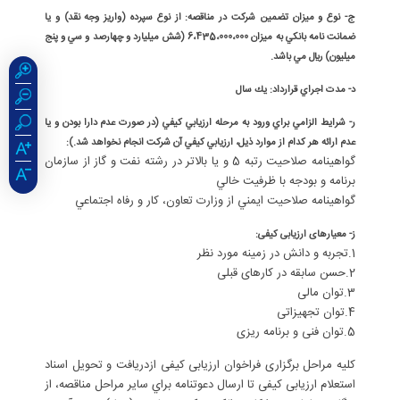
ج- نوع و ميزان تضمين شركت در مناقصه: از نوع سپرده (واريز وجه نقد) و يا
ضمانت نامه بانكي به ميزان 6،435،000،000 (شش ميليارد و چهارصد و سي و پنج
ميليون) ريال مي باشد.
د- مدت اجراي قرارداد: يك سال
ر- شرايط الزامي براي ورود به مرحله ارزيابي كيفي (در صورت عدم دارا بودن و يا
عدم ارائه هر كدام از موارد ذيل، ارزيابي كيفي آن شركت انجام نخواهد شد.):
گواهينامه صلاحيت رتبه 5 و يا بالاتر در رشته نفت و گاز از سازمان
برنامه و بودجه با ظرفيت خالي
گواهينامه صلاحيت ايمني از وزارت تعاون، كار و رفاه اجتماعي
ز- معیارهای ارزیابی کیفی:
1.تجربه و دانش در زمینه مورد نظر
2.حسن سابقه در کارهای قبلی
3.توان مالی
4.توان تجهیزاتی
5.توان فنی و برنامه ریزی
کلیه مراحل برگزاری فراخوان ارزیابی کیفی ازدریافت و تحویل اسناد
استعلام ارزیابی کیفی تا ارسال دعوتنامه براي سایر مراحل مناقصه، از