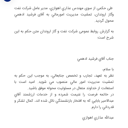
طی حکمی از سوی مهندس عذاري اهوازي، مدیر عامل شرکت نفت
وگاز اروندان، تمشيت مديريت امورمالي به آقای فرشيد ادهمي
محول گرديد.
به گزارش روابط عمومی شرکت نفت و گاز اروندان متن حکم به این
شرح است:
جناب آقاي فرشيد ادهمي
با سلام،
نظر به تعهد، تجارب و تخصص جنابعالي، به موجب اين حكم به
تمشيت مديريت امور مالي منصوب مي شويد. اميد است با
استعانت از خداوند متعال در مسئولیت محوله موفق باشيد.
در خاتمه فرصت را غنيمت شمرده و از خدمات ارزشمند آقاي
عبدالامير بابايي كه به افتخار بازنشستگي نائل شده اند، كمال تشكر و
قدرداني را دارم.
عبدالله عذاري اهوازي