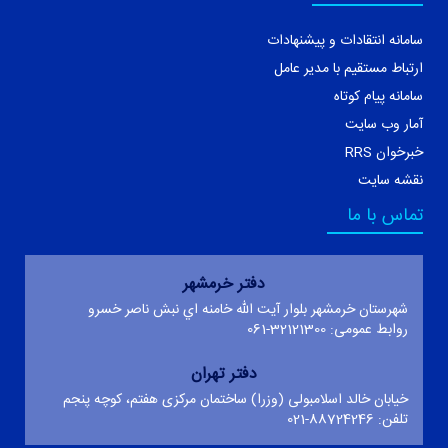
سامانه انتقادات و پیشنهادات
ارتباط مستقیم با مدیر عامل
سامانه پیام کوتاه
آمار وب سایت
خبرخوان RRS
نقشه سایت
تماس با ما
دفتر خرمشهر
شهرستان خرمشهر بلوار آيت الله خامنه اي نبش ناصر خسرو
روابط عمومی: 32121300-061
دفتر تهران
خیابان خالد اسلامبولی (وزرا) ساختمان مرکزی هفتم، کوچه پنجم
تلفن: 88724246-021