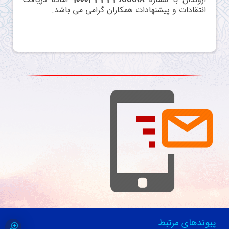
اروندان با شماره
10003333388888
آماده دریافت
انتقادات و پیشنهادات همکاران گرامی می باشد.
پیوندهای مرتبط