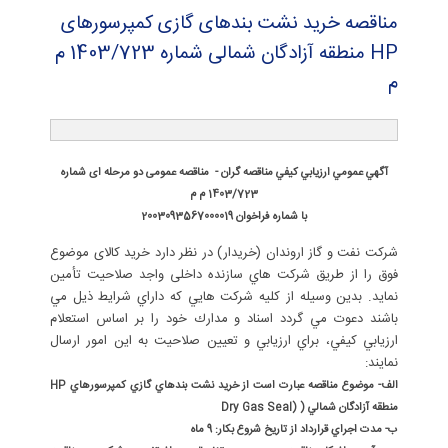
مناقصه خرید نشت بندهای گازی كمپرسورهای
HP منطقه آزادگان شمالی شماره 1403/723 م
م
آگهي عمومي ارزيابي کيفي مناقصه گران - مناقصه عمومی دو مرحله ای شماره
1403/723 م م
با شماره فراخوان 2003093567000019
شركت نفت و گاز اروندان (خریدار) در نظر دارد خريد کالای موضوع
فوق را از طريق شركت هاي سازنده داخلی واجد صلاحيت تأمين
نمايد. بدين وسيله از كليه شركت هايي كه داراي شرايط ذيل مي
باشند دعوت مي گردد اسناد و مدارك خود را بر اساس استعلام
ارزيابي کيفي، براي ارزيابي و تعيين صلاحيت به اين امور ارسال
نمايند:
الف- موضوع مناقصه عبارت است از خريد نشت بندهاي گازي كمپرسورهاي HP
منطقه آزادگان شمالي ( (Dry Gas Seal
ب- مدت اجراي قرارداد از تاريخ شروع بكار: 9 ماه