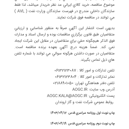
موضوع مناقصه، خريد كالاي ايراني مد نظر خريدار ميباشد، لذا فقط
سازندگان داخلي مندرج در فهرست سازندگان وزارت نفت ( AVL )
مي توانند در مناقصه فوق شركت نمايند.
بديهي است انتشار اين آگهي صرفاً به منظور شناسايي و ارزيابي
متقاضيان طبق قانون برگزاري مناقصات بوده و ارسال اسناد و مدارك
فوق الذكر هيچگونه حقي براي متقاضيان در مقابل اين شركت ايجاد
نمي کند. ضمناً هزينه درج آگهي بعهده برنده مناقصه است.
متقاضيان در صورت داشتن هرگونه سوالي مي توانند با شماره تلفن
هاي ذیل تماس بگيرند.
تلفن تدارکات و امور کالا : 06132123087
نمابر تدارکات و امور کالا : 06132123804
تلفن دفتر هماهنگي تهران: 02188901050
آدرس وب سایت: AOGC.IR
پست الکترونیکی: AOGC.KALA@AOGC.IR
روابط عمومي شركت نفت و گاز اروندان
چاپ نوبت اول روزنامه سراسري قدس 1403/04/12
چاپ نوبت دوم روزنامه سراسري قدس 1403/04/19