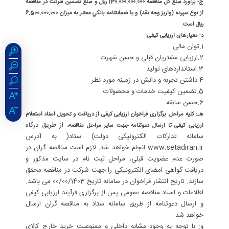
ج- برآورد مبلغ كل مناقصه 130.000.000.000 ريال و مبلغ تضمين شركت در مناقصه
از نوع سپرده (واريز وجه نقد) و يا ضمانتنامه بانكي معتبر به ميزان 6.500.000.000
ريال است.
د- معیارهای ارزیابی کیفی:
1.توان مالی
2.ارزیابی مشتریان قبلی و حسن شهرت
3.استانداردهای تولید
4.داشتن تجربه و دانش در زمینه مورد نظر
5.تضمین کیفیت خدمات و محصولات
6.حسن سابقه
هـ: کلیه مراحل برگزاری فراخوان ارزیابی کیفی از دریافت و تحویل اسناد استعلام
از طریق درگاه
ارزیابی کیفی تا ارسال دعوتنامه جهت سایر مراحل مناقصه،
سامانه تدارکات الکترونیکی دولت) ستاد( به آدرس
www.setadiran.ir انجام خواهد شد. لازم است مناقصه گران در
صورت عدم عضویت قبلی، مراحل ثبت نام در سایت مذکور و
دریافت گواهی امضای الکترونیکی را جهت شرکت در مناقصه محقق
سازند. تاریخ انتشار فراخوان در سامانه تاریخ 00/00/1403 می باشد.
اطلاعات و اسناد مناقصه عمومی پس از برگزاری فرآیند ارزیابی کیفی
و ارسال دعوتنامه از طریق سامانه ستاد به مناقصه گران ارسال
خواهد شد
و: با توجه به وجود مشابه داخلي و ممنوعيت خريد خارج كالاي