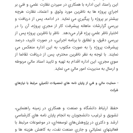
اين راستا، اين اداره با همكاري در سپردن نظارت علمي و فني بر
اجراي پروژه ها به ناظرين مورد وثوق و اعتماد، نظارت هرچه
بيشتر بر پروژه را پيگيري مي نمايد. در ادامه، پس از دريافت و
بررسي گزارشات ماهانه پيشرفت كار از مجري پروژه، آن را در
اختيار ناظر علمي پرژه قرار مي‌دهد. ناظر يا ناظرين پروژه پس از
بررسي دقيق، و تطابق با برنامه اجرايي، در صورت تاييد، درصد
پيشرفت پروژه را به صورت مكتوب به اين اداره منعكس مي
نمايند. با توجه به نظر ناظرين محترم، پس از دريافت تقاضا از
سوي مجري، اين اداره اقدام به تهيه و تاييد اسناد مالي مربوطه
و ارسال به مديريت امور مالي مي نمايد.
-
حمايت مالي و فني از پايان نامه هاي تحصيلات تكميلي مرتبط با نيازهاي
شركت
حفظ ارتباط دانشگاه و صنعت و همكاري در زمينه راهنمايي،
تشويق و ترغيب دانشجويان به انجام پايان نامه هاي كارشناسي
ارشد و دكتري در پژوهش‌هاي توسعه‌اي، در موضوعات مرتبط با
فعاليتهاي عملياتي و جاري صنعت نفت، به كاهش هزينه ها و