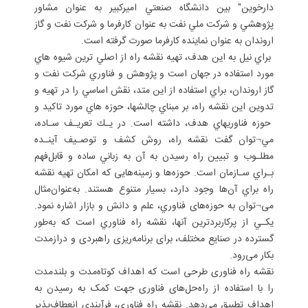
دارخوين" بين دانشگاه صنعتي اميركبير به عنوان مشاور
پژوهشي و شركت ملي نفت به عنوان كارفرما و شركت نفت و گاز
اروندان به عنوان نماينده كارفرما صورت گرفته است.
براي نيل به اين هدف، تهيه نقشه راه از اصلي ترين شيوه هاي
مورد استفاده در جهان است و پژوهش و فناوري شركت نفت و
گاز اروندان، براي استفاده از اين متد، نقش اساسي را در تهيه و
تدوين اين نقشه راه، بر مبناي چالشها، حوزه هاي مورد تاكيد و
حوزه فناوريهاي هدف، داشته است. در يـك تعريـف سـاده،
مي¬توان گفت نقشه راه، روش كشف و توصـيف آينـده
مطلـوب و تبيين راه رسيدن به آن به زباني ساده و قابل‌فهم
بـراي سـازمان است. حوزه‌ها و زمینه‌هایی كه امكان تهيه نقشه
راه براي آن‌ها وجود دارد، بسيار متنوع هستند. به‌عنوان‌مثال
می¬توان به حوزه‌های فناوري، علم و دانش و بازار اشاره نمود.
يكـي از پركاربردترين آنها، نقشه راه فناوري است كه به‌طور
گسترده در صنایع مختلف، برای ‌‌برنامه‌ریزی راهبردی و درازمدت
بکار می‌رود.
نقشه‌‌‌ راه فناوری طرحی است که اهداف کوتاه‌مدت و بلندمدت
را با استفاده از راه‌حل‌های فناوری جهت کمک به رسیدن به
اهداف تطبیق می‌دهد. نقشه راه فناوری، فرآیندی انعطاف‌پذیر