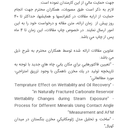
جهت حمايت مالي از اين كارمندان نموده است.
لازم به ذكر است طبق مصوبات، همكاران محترم جهت انجام
حمايت از ارايه مقالات در كنفرانسها و همايشها، حداكثر تا 40
روز پيش از زمان ارائه، متن مقاله و درخواست خود را به اين
امور ارسال نمايند. در خصوص چاپ مقالات، اين زمان تا 4 ماه
پس از چاپ مي باشد.
عناوين مقالات ارائه شده توسط همكاران محترم به شرح ذيل
مي باشد:
-
"تعيين فاكتورهايي براي مكان يابي چاه هاي جديد با توجه به
تاريخچه توليد در يك مخزن ناهمگن با وجود تزريق امتزاجي-
مورد مطالعاتي"
"Temprature Effect on Wettability and Oil Recovery
-
in Naturally Fractured Carbonate Reservoir"
"Wettability Changes during Steam Exposure
-
Process for Different Minerals Using Contact Angle
Measurement and AFM"
-
"ساخت و تحليل مدل ژئومكانيكي مخزن بنگستان در ميدان
كوپال"