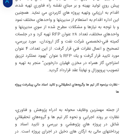
پيش روي توليد بهينه و بر مبناي نقشه راه فناوري تهيه شده،
اقدام به ارزيابي وتهيه پروژه هاي كاربردي مي نمايد. همچنين
اين اداره اقدام به استعلام از مديريتها و واحدهاي مختلف نمود
و با توجه به نيازها و مشكلات مطرح شده از سوي مديريتها و
واحدهاي مختلف، تعداد 28 عنوان RFP تهيه كرد و در جلسات
كميته فني-تخصصي شركت نفت و گاز اروندان، مورد بررسي،
تصحيح و اعمال نظرات فني قرار گرفت. از اين تعداد، 4 عنوان
مورد تاييد قرار گرفت و يك RFP با عنوان "بهبود عملكرد تزريق
امتزاجي گاز همراه در مخزن فهليان دارخوين" منجر به تهيه و
تصويب پروپوزال و نهايتاً عقد قرارداد گرديد.
-
نظارت برنحوه كار تيم ها وگروه‌هاي تحقيقاتي و تائيد اسناد مالي پيشرفت پروژه
ها
از جمله مهمترين وظايف محوله به ادراه پژوهش و فناوري،
نظارت بر روند اجرايي و نحوه كار تيم ها و گروه‌هاي تحقيقاتي
شاغل در پروژه هاي پژوهشي و بررسي و تاييد اسناد و
پرداختهاي مالي به ارگان هاي دخيل در اجراي پروژه است. در