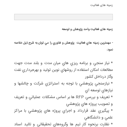
زمینه های فعالیت
زمینه های فعالیت واحد پژوهش و توسعه
- مهمترين زمينه هاي فعاليت پژوهش و فناوري را مي توان به شرح ذيل خلاصه
نمود:
*
نياز سنجي و برنامه ريزي هاي ميان مدت و بلند مدت جهت
مطالعات امكان استفاده از روشهاي نوين توليد و بهره‌برداري نفت
وگاز درداخل كشور
*
نيازسنجي پژوهشي با توجه به استراتژي شركت و چالشها و
نيازهاي توسعه اي
*
تعريف و بررسي RFP ها بر اساس مشكلات عملياتي و تعريف
و تصويب پروژه هاي پژوهشي
*
پيگيري عقد قرارداد و اجراي پروژه هاي پژوهشي با مراكز
علمي و دانشگاهي
*
نظارت برنحوه كار تيم ها وگروه‌هاي تحقيقاتي و تائيد اسناد