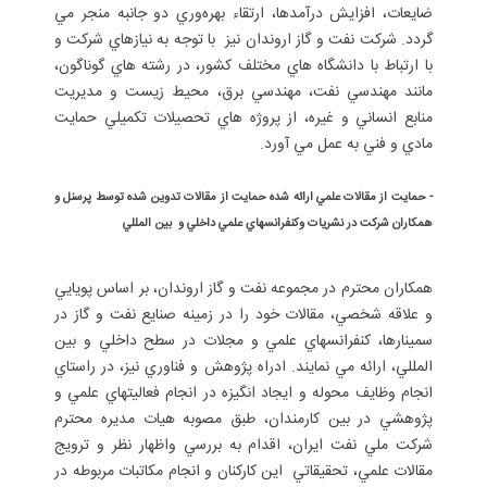
ضايعات، افزايش درآمدها، ارتقاء بهره‌وري دو جانبه منجر مي
گردد. شركت نفت و گاز اروندان نيز با توجه به نيازهاي شركت و
با ارتباط با دانشگاه هاي مختلف كشور، در رشته هاي گوناگون،
مانند مهندسي نفت، مهندسي برق، محيط زيست و مديريت
منابع انساني و غيره، از پروژه هاي تحصيلات تكميلي حمايت
مادي و فني به عمل مي آورد.
-
حمايت از مقالات علمي ارائه شده حمايت از مقالات تدوين شده توسط پرسنل و
همكاران شركت در نشريات وكنفرانسهاي علمي داخلي و بين المللي
همكاران محترم در مجموعه نفت و گاز اروندان، بر اساس پويايي
و علاقه شخصي، مقالات خود را در زمينه صنايع نفت و گاز در
سمينارها، كنفرانسهاي علمي و مجلات در سطح داخلي و بين
المللي، ارائه مي نمايند. ادراه پژوهش و فناوري نيز، در راستاي
انجام وظايف محوله و ايجاد انگيزه در انجام فعاليتهاي علمي و
پژوهشي در بين كارمندان، طبق مصوبه هيات مديره محترم
شركت ملي نفت ايران، اقدام به بررسي واظهار نظر و ترويج
مقالات علمي، تحقيقاتي اين كاركنان و انجام مكاتبات مربوطه در