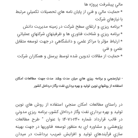
مالي پيشرفت پروژه ها
*
حمايت مالي و فني از پايان نامه هاي تحصيلات تكميلي مرتبط
با نيازهاي شركت
*
برنامه ريزي و ارتقاي سطح شركت در زمينه مديريت دانش
*
برنامه ريزي و شناخت فناوري ها و ظرفيتهاي شركتهاي عملياتي
*
ارتباط مؤثر با مراكز علمي و دانشگاهي در جهت توسعه متقابل
علمي و فني
*
حمايت از مقالات تدوين شده توسط پرسنل و همكاران شركت
- نيازسنجي و برنامه ريزي هاي ميان مدت وبلند مدت جهت مطالعات امكان
استفاده از روشهاي نوين توليد و بهره برداري نفت وگاز درداخل كشور
در راستاي مطالعات امكان سنجي استفاده از روش هاي نوين
توليد و بهره برداري نفت وگاز درداخل كشور، برنامه ريزي مدوني
در قالب قرارداد شماره 240-71-14 با عنوان " طرح مطالعات
پژوهشي و مشاوره اي به منظور توسعه فناوريها در جهت بهينه
سازي فرآيندهاي توليد و افزايش ضريب برداشت در ميدان