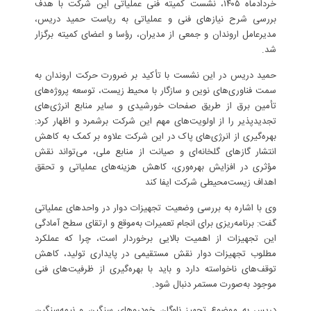
خردادماه ۱۴۰۵، نشست کمیته فنی عملیاتی این شرکت با هدف
بررسی شرح نیازهای فنی و عملیاتی به ریاست حمید دریس،
مدیرعامل اروندان و جمعی از مدیران، رؤسا و اعضای کمیته برگزار
شد.
حمید دریس در این نشست با تأکید بر ضرورت حرکت اروندان به
سمت فناوری‌های نوین و سازگار با محیط زیست، توسعه پروژه‌های
تأمین برق از طریق صفحات خورشیدی و سایر منابع انرژی‌های
تجدیدپذیر را از اولویت‌های مهم این شرکت برشمرد و اظهار کرد:
بهره‌گیری از انرژی‌های پاک در این شرکت علاوه بر کمک به کاهش
انتشار گازهای گلخانه‌ای و صیانت از منابع ملی، می‌تواند نقش
مؤثری در افزایش بهره‌وری، کاهش هزینه‌های عملیاتی و تحقق
اهداف زیست‌محیطی شرکت ایفا کند
وی با اشاره به بررسی وضعیت تجهیزات دوار در واحدهای عملیاتی
گفت: برنامه‌ریزی برای انجام تعمیرات به‌موقع و ارتقای سطح آمادگی
این تجهیزات از اهمیت بالایی برخوردار است، چرا که عملکرد
مطلوب تجهیزات دوار نقش مستقیمی در پایداری تولید، کاهش
توقف‌های ناخواسته دارد و باید با بهره‌گیری از ظرفیت‌های فنی
موجود به‌صورت مستمر دنبال شود.
دریس به موضوع تجهیز ناوگان خودروهای سنگین و نیمه‌سنگین