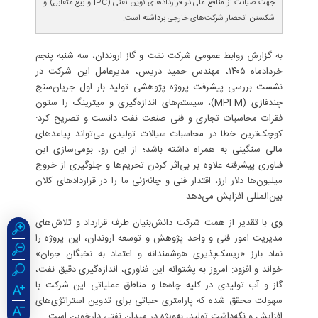
جهت صیانت از منافع ملی در قراردادهای نوین نفتی (IPC و بیع متقابل) و
شکستن انحصار شرکت‌های خارجی برداشته است.
به گزارش روابط عمومی شرکت نفت و گاز اروندان، سه شنبه پنجم
خردادماه ۱۴۰۵، مهندس حمید دریس، مدیرعامل این شرکت در
نشست بررسی پیشرفت پروژه پژوهشی تولید بار اول جریان‌سنج
چندفازی (MPFM)، سیستم‌های اندازه‌گیری و میترینگ را ستون
فقرات محاسبات تجاری و فنی صنعت نفت دانست و تصریح کرد:
کوچک‌ترین خطا در محاسبات سیالات تولیدی می‌تواند پیامدهای
مالی سنگینی به همراه داشته باشد؛ از این رو، بومی‌سازی این
فناوری پیشرفته علاوه بر بی‌اثر کردن تحریم‌ها و جلوگیری از خروج
میلیون‌ها دلار ارز، اقتدار فنی و چانه‌زنی ما را در قراردادهای کلان
بین‌المللی افزایش می‌دهد.
وی با تقدیر از همت شرکت دانش‌بنیان طرف قرارداد و تلاش‌های
مدیریت امور فنی و واحد پژوهش و توسعه اروندان، این پروژه را
نماد بارز «ریسک‌پذیری هوشمندانه و اعتماد به نخبگان جوان»
خواند و افزود: امروز به پشتوانه این فناوری، اندازه‌گیری دقیق نفت،
گاز و آب تولیدی در کلیه چاه‌ها و مناطق عملیاتی این شرکت با
سهولت محقق شده که پارامتری حیاتی برای تدوین استراتژی‌های
افزایش و نگه‌داشت تولید، به‌ویژه در میدان نفتی دارخوین است.