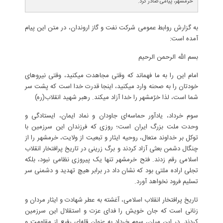
خرمشهر، پیامی صادر کرد.
به گزارش روابط عمومی شرکت نفت و گاز اروندان، در متن این پیام
آمده است:
بسم الله الرحمن الرحیم
امام این را به ما فهماند که وقتی مجاهدت میکنید، وقتی نیروهای
خودتان را به صحنه وارد میکنید، اینجا قدرت خدا است که ‌پشت سر
شما است، لذا خرّمشهر را خدا آزاد میکند. رهبر شهید انقلاب(ره)
سوم خرداد، یادآور حماسه‌ای جاودان و نماد ایمان، ایستادگی و
وحدت ملت بزرگ ایران است؛ روزی که فرزندان این سرزمین با
توکل بر خداوند متعال، روحیه ایثار و تبعیت از ولایت، خرمشهر را از
چنگال دشمن بعثی آزاد کردند و برگ زرینی در تاریخ پرافتخار انقلاب
اسلامی رقم زدند. فتح خرمشهر تنها یک پیروزی نظامی نبود، بلکه
تجلی اراده ملتی بود که نشان داد در برابر هیچ تهدید و دشمنی سر
تسلیم فرود نخواهد آورد.
تاریخ پرافتخار انقلاب اسلامی، آغشته به عطر شهادت و ایثار مردان و
زنانی است که جان خویش را فدای عزت و استقلال این سرزمین
کردند. در این میان، سوم خرداد به عنوان قله‌ای رفیع از مقاومت و