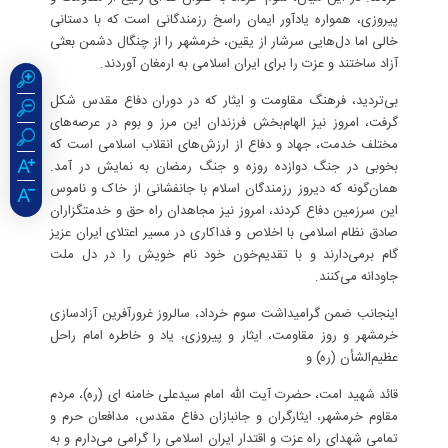
پیروزی، همواره یادآور ایمان راسخ رزمندگانی است که با دستانی
خالی اما دل‌هایی سرشار از یقین، خرمشهر را از چنگال دشمن بعثی
آزاد ساختند و عزت را برای ایران اسلامی به ارمغان آوردند.
بی‌تردید، فرهنگ مقاومت و ایثار که در دوران دفاع مقدس شکل
گرفت، امروز نیز الهام‌بخش فرزندان این مرز و بوم در عرصه‌های
مختلف خدمت، جهاد و دفاع از ارزش‌های انقلاب اسلامی است که
بخوبی در جنگ دوازده روزه و جنگ رمضان به نمایش در آمد.
همان‌گونه که دیروز رزمندگان اسلام با جانفشانی از خاک و ناموس
این سرزمین دفاع کردند، امروز نیز مجاهدان راه حق و خدمتگزاران
صادق نظام اسلامی با اخلاص و فداکاری در مسیر اعتلای ایران عزیز
گام برمی‌دارند و با تقدیم‌خون خود نام خویش را در دل ملت
جاودانه می‌کنند.
اینجانب ضمن گرامیداشت سوم خرداد، سالروز غرورآفرین آزادسازی
خرمشهر و روز مقاومت، ایثار و پیروزی، یاد و خاطره امام راحل
عظیم‌الشأن (ره) و
قائد شهید امت، حضرت آیت الله امام سیدعلی خامنه ای (ره)، مردم
مقاوم خرمشهر، ایثارگران و جانبازان دفاع مقدس، مدافعان حرم و
تمامی شهدای راه عزت و اقتدار ایران اسلامی را گرامی می‌دارم و به