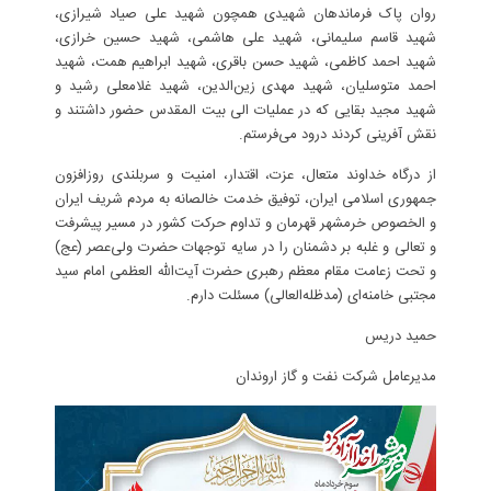
روان پاک فرماندهان شهیدی همچون شهید علی صیاد شیرازی،
شهید قاسم سلیمانی، شهید علی هاشمی، شهید حسین خرازی،
شهید احمد کاظمی، شهید حسن باقری، شهید ابراهیم همت، شهید
احمد متوسلیان، شهید مهدی زین‌الدین، شهید غلامعلی رشید و
شهید مجید بقایی که در عملیات الی بیت المقدس حضور داشتند و
نقش آفرینی کردند درود می‌فرستم.
از درگاه خداوند متعال، عزت، اقتدار، امنیت و سربلندی روزافزون
جمهوری اسلامی ایران، توفیق خدمت خالصانه به مردم شریف ایران
و الخصوص خرمشهر قهرمان و تداوم حرکت کشور در مسیر پیشرفت
و تعالی و غلبه بر دشمنان را در سایه توجهات حضرت ولی‌عصر (عج)
و تحت زعامت مقام معظم رهبری حضرت آیت‌الله العظمی امام سید
مجتبی خامنه‌ای (مدظله‌العالی) مسئلت دارم.
حمید دریس
مدیرعامل شرکت نفت و گاز اروندان