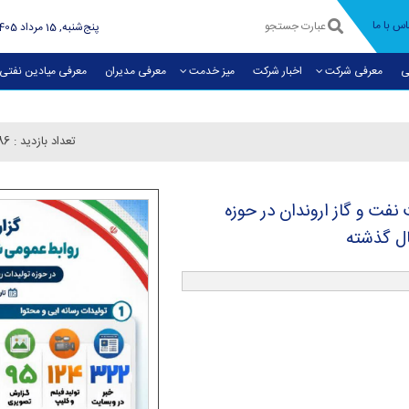
اس با ما
پنج‌شنبه, 15 مرداد 1405
ی
معرفی شرکت
اخبار شرکت
میز خدمت
معرفی مديران
معرفی میادین نفتی
تعداد بازدید :
86
فت و گاز اروندان در حوزه
ال گذشته