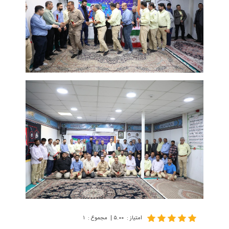
امتیاز
:
۵.۰۰
|
مجموع
:
۱