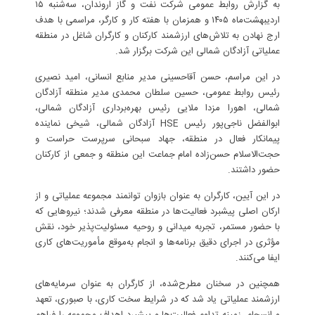
به گزارش روابط عمومی شرکت نفت و گاز اروندان، سه‌شنبه ۱۵
اردیبهشت‌ماه ۱۴۰۵ و همزمان با هفته کار و کارگر، مراسمی با هدف
ارج نهادن به تلاش‌های ارزشمند کارکنان و کارگران شاغل در منطقه
عملیاتی آزادگان شمالی این شرکت برگزار شد.
در این مراسم، حسن آقاحسینی مدیر منابع انسانی، امید نصیری
رئیس روابط عمومی، حسین سلطان محمدی مدیر منطقه آزادگان
شمالی، اهورا مزدا ملایی رئیس بهره‌برداری آزادگان شمالی،
ابوالفضل ناجی‌پور رئیس HSE آزادگان شمالی، شیخی نماینده
پیمانکار فعال در منطقه، جهاد سبحانی سرپرست حراست و
حجت‌الاسلام حسن‌زاده امام جماعت این منطقه و جمعی از کارکنان
حضور داشتند.
در این آیین، کارگران به عنوان بازوان توانمند مجموعه عملیاتی و از
ارکان اصلی پیشبرد فعالیت‌ها در منطقه معرفی شدند؛ نیروهایی که
با حضور مستمر، تجربه میدانی و روحیه مسئولیت‌پذیر خود، نقش
مؤثری در اجرای دقیق برنامه‌ها و انجام به‌موقع مأموریت‌های کاری
ایفا می‌کنند.
همچنین در سخنان مطرح‌شده، از کارگران به عنوان سرمایه‌های
ارزشمند عملیاتی یاد شد که در شرایط سخت کاری، با صبوری، تعهد
و انسجام، زمینه تداوم فعالیت‌ها و پیشبرد اهداف مجموعه را فراهم