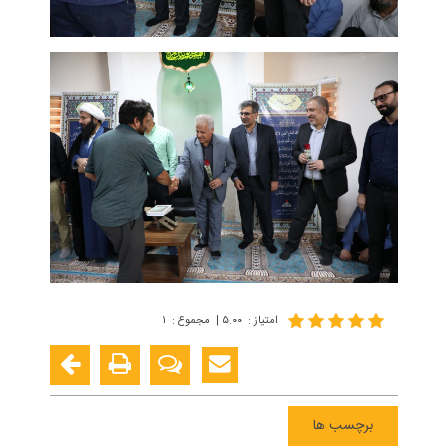
امتیاز
:
۵.۰۰
|
مجموع
:
۱
برچسب ها