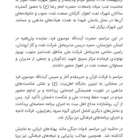
اردیبهشت ۱۴۰۵، تجمع مردم ولایتمدار و بصیر شهرک نفت اهواز به
مناسبت شب میلاد باسعادت حضرت امام رضا (ع) با حضور گسترده
ساکنان شهرک نفت اهواز، کارکنان صنعت نفت جنوب و خانواده‌های
آن‌ها در محل یادمان شهدا به همت هیات‌های مذهبی و مساجد
این شهرک برگزار شد.
در این مراسم، حضرت آیت‌الله موسوی فرد، نماینده ولی‌فقیه در
استان خوزستان، حمید دریس مدیرعامل شرکت نفت و گاز اروندان،
رامین حاتمی مدیرعامل شرکت ملی مناطق نفت‌خیز جنوب، بهروز
نهاوندی فرمانده مرکز بسیج شهید تندگویان و جمعی از مدیران و
مسئولان صنعت نفت در اهواز حضور داشتند.
مراسم با قرائت قرآن و خیرمقدم آغاز و سپس آیت‌الله موسوی فرد
در سخنانی به تبیین جایگاه اهل‌بیت (ع) و نقش مناسبت‌های
مذهبی در تقویت همبستگی اجتماعی پرداخته و بر تداوم حضور
مردم در جهت حفظ وحدت ملی و شکست دشمنان تأکید کرد. پس
از آن، روشنازاده مداح اهل بیت به اجرای برنامه حماسه‌ای پرداخت
و بخش‌های دیگری شامل اجرای گروه سرود زهراییون، قرائت ادعیه
و اجرای برنامه‌های فرهنگی نیز برگزار شد.
در حاشیه این مراسم، ادوات جنگی مانند پهبادهای ایرانی به نمایش
گذاشته شد. همچنین مواکب پذیرایی و غرفه‌های فرهنگی نیز برپا