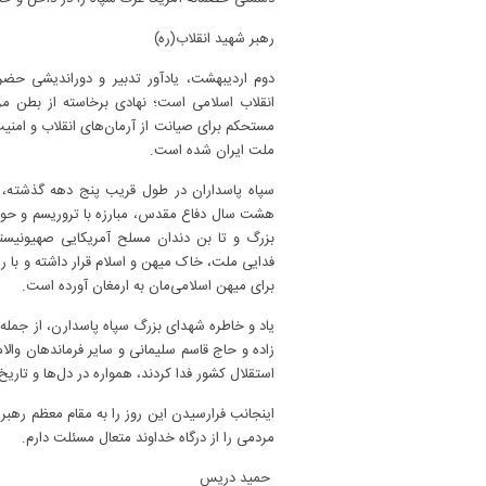
رهبر شهید انقلاب(ره)
دوم اردیبهشت، یادآور تدبیر و دوراندیشی حض
انقلاب اسلامی است؛ نهادی برخاسته از بطن م
مستحکم برای صیانت از آرمان‌های انقلاب و امنیت 
ملت ایران شده است.
سپاه پاسداران در طول قریب پنج دهه گذشته، 
هشت سال دفاع مقدس، مبارزه با تروریسم و حواد
بزرگ و تا بن دندان مسلح آمریکایی صهیونی
فدایی ملت، خاک میهن و اسلام قرار داشته و با ر
برای میهن اسلامی‌مان به ارمغان آورده است.
یاد و خاطره شهدای بزرگ سپاه پاسدارن، از جمله
زاده و حاج قاسم سلیمانی و سایر فرماندهان والام
استقلال کشور فدا کردند، همواره در دل‌ها و تاریخ
اینجانب فرارسیدن این روز را به مقام معظم رهبر
مردمی را از درگاه خداوند متعال مسئلت دارم.
حمید دریس