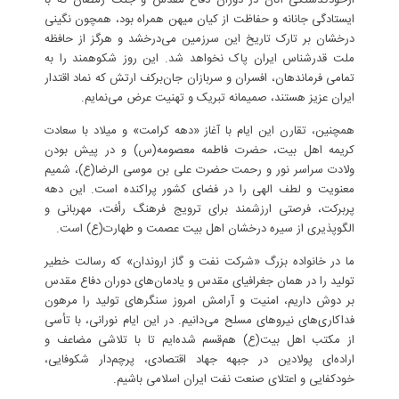
ازخودگذشتگی‌ آنان در دوران دفاع مقدس و جنگ رمضان که با
ایستادگی جانانه و حفاظت از کیان میهن همراه بود، همچون نگینی
درخشان بر تارک تاریخ این سرزمین می‌درخشد و هرگز از حافظه
ملت قدرشناس ایران پاک نخواهد شد. این روز شکوهمند را به
تمامی فرماندهان، افسران و سربازان جان‌برکف ارتش که نماد اقتدار
ایران عزیز هستند، صمیمانه تبریک و تهنیت عرض می‌نمایم.
همچنین، تقارن این ایام با آغاز «دهه کرامت» و میلاد با سعادت
کریمه اهل بیت، حضرت فاطمه معصومه(س) و در پیش بودن
ولادت سراسر نور و رحمت حضرت علی بن موسی الرضا(ع)، شمیم
معنویت و لطف الهی را در فضای کشور پراکنده است. این دهه
پربرکت، فرصتی ارزشمند برای ترویج فرهنگ رأفت، مهربانی و
الگوپذیری از سیره درخشان اهل بیت عصمت و طهارت(ع) است.
ما در خانواده بزرگ «شرکت نفت و گاز اروندان» که رسالت خطیر
تولید را در همان جغرافیای مقدس و یادمان‌های دوران دفاع مقدس
بر دوش داریم، امنیت و آرامش امروز سنگرهای تولید را مرهون
فداکاری‌های نیروهای مسلح می‌دانیم. در این ایام نورانی، با تأسی
از مکتب اهل بیت(ع) هم‌قسم شده‌ایم تا با تلاشی مضاعف و
اراده‌ای پولادین در جبهه جهاد اقتصادی، پرچم‌دار شکوفایی،
خودکفایی و اعتلای صنعت نفت ایران اسلامی باشیم.