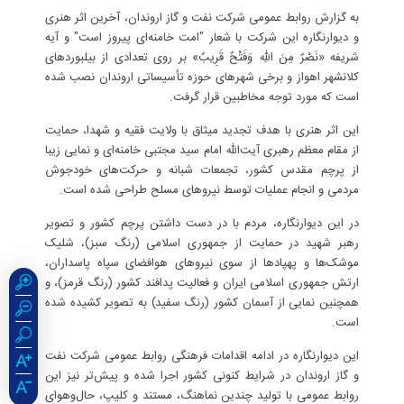
به گزارش روابط عمومی شرکت نفت و گاز اروندان، آخرین اثر هنری
و دیوارنگاره این شرکت با شعار "امت خامنه‌ای پیروز است" و آیه
شریفه «نَصْرٌ مِنَ اللهِ وَفَتْحٌ قَرِیبٌ» بر روی تعدادی از بیلبوردهای
کلانشهر اهواز و برخی شهرهای حوزه تأسیساتی اروندان نصب شده
است که مورد توجه مخاطبين قرار گرفت.
این اثر هنری با هدف تجدید میثاق با ولایت فقیه و شهدا، حمایت
از مقام معظم رهبری آیت‌الله امام سید مجتبی خامنه‌ای و نمایی زیبا
از پرچم مقدس کشور، تجمعات شبانه و حرکت‌‌های خودجوش
مردمی و انجام عملیات توسط نیروهای مسلح طراحی شده است.
در این دیوارنگاره، مردم با در دست داشتن پرچم کشور و تصویر
رهبر شهید در حمایت از جمهوری اسلامی (رنگ سبز)، شلیک
موشک‌ها و پهپادها از سوی نیروهای هوافضای سپاه پاسداران،
ارتش جمهوری اسلامی ایران و فعالیت پدافند کشور (رنگ قرمز)، و
همچنین نمایی از آسمان کشور (رنگ سفید) به تصویر کشیده شده
است.
این دیوارنگاره در ادامه اقدامات فرهنگی روابط عمومی شرکت نفت
و گاز اروندان در شرایط کنونی کشور اجرا شده و پیش‌تر نیز این
روابط عمومی با تولید چندین نماهنگ، مستند و کلیپ، حال‌وهوای