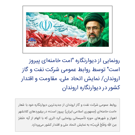
رونمایی از دیوارنگاره "امت خامنه‌ای پیروز
است" توسط روابط عمومی شركت نفت و گاز
اروندان/ نمایش اتحاد ملی،‌ مقاومت و اقتدار
كشور در دیوارنگاره اروندان
روابط عمومی شرکت نفت و گاز اروندان از جدیدترین دیوارنگاره خود با شعار
«امت خامنه‌ای (جمهوری اسلامی ایران) پیروز است» در بیلبوردهای کلانشهر
اهواز و شهرهای حوزه تأسیساتی رونمایی کرد؛ اثری که با الهام از آیه «نَصْرٌ
مِنَ اللهِ وَفَتْحٌ قَرِیبٌ» به نمایش اتحاد ملی و اقتدار کشور می‌پردازد.