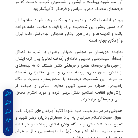
آن امام شهید پرداخت و ایشان را شخصیتی کم‌نظیر دانست که در
عرصه‌های مختلف علمی، سیاسی و فرهنگی تأثیرگذار بود.
وی در ادامه با تأکید بر تداوم راه و مکتب رهبر شهید، خاطرنشان
کرد: مسیر روشن این شخصیت بزرگ با قوت و صلابت ادامه خواهد
یافت و اندیشه‌ها و آرمان‌های ایشان همچنان الهام‌بخش ملت ایران
و آزادگان جهان است.
نماینده خوزستان در مجلس خبرگان رهبری با اشاره به فضائل
آیت‌الله سیدمجتبی حسینی خامنه‌ای (مدظله‌العالی) بیان کرد: ایشان
از چهره‌های برجسته علمی و فرهنگی کشور هستند که به بهره‌مندی
از دانش عمیق دینی، روحیه انقلابی و تقوای مثال‌زدنی شناخته
می‌شوند. این شخصیت فرهیخته با ساده‌زیستی، بصیرت و نگاه
راهبردی، همواره در مسیر تبیین معارف اسلامی و صیانت از
ارزش‌های انقلاب اسلامی نقش‌آفرینی کرده و مورد احترام محافل
علمی و فرهنگی قرار دارند.
همچنین در مراسم هیئت سیدالشهدا تکیه آپارتمان‌های شهرک نفت
اهواز، حجت‌الاسلام مهرانیان به ایراد سخنرانی درباره رهبر شهید و
تبیین ابعاد شخصیتی و جایگاه والای ایشان پرداخت و در ادامه
حسن صفری، مداح اهل بیت (ع)، با مدیحه‌سرایی حال و هوای
معنوی خاصی به مجلس بخشید.