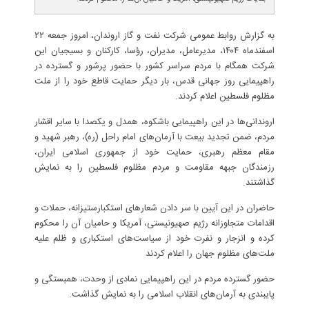
به گزارش روابط عمومی شرکت نفت و گاز اروندان، امروز جمعه ۲۲
اسفندماه ۱۴۰۴، مدیرعامل، مدیران، رؤسا، کارکنان و بسیجیان این
شرکت همگام با مردم سراسر کشور با حضور پرشور و گسترده در
راهپیمایی روز جهانی قدس، بار دیگر حمایت قاطع خود را از ملت
مظلوم فلسطین اعلام کردند.
اروندانی‌ها در این راهپیمایی باشکوه، همدل و یکصدا با سایر اقشار
مردم، ضمن تجدید بیعت با آرمان‌های امام راحل (ره)، رهبر شهید و
مقام معظم رهبری، حمایت خود از جمهوری اسلامی ایران،
رزمندگان جبهه مقاومت و مردم مظلوم فلسطین را به نمایش
گذاشتند.
حاضران در این آیین با سر دادن شعارهای استکبارستیزانه، حملات و
اقدامات متجاوزانه رژیم صهیونیستی، آمریکا و حامیان آن را محکوم
کرده و انزجار و نفرت خود از سیاست‌های استکباری و ظلم علیه
ملت‌های مظلوم جهان را اعلام کردند
حضور گسترده مردم در این راهپیمایی نمادی از وحدت، همبستگی و
پایبندی به آرمان‌های انقلاب اسلامی را به نمایش گذاشت.