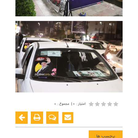
امتیاز
:
۰
|
مجموع
:
۰
برچسب ها