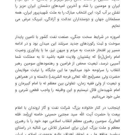
ایران و مومنین را شاد و آخرین امیدهای دشمنان ایران عزیز را
نقش بر آب کرد؛ این انتخاب مبارک را به ملت شهیدپرور ایران، همه
مسلمانان جهان و دوستداران عدالت و آزادگی، تبریک عرض می
نمایم.
امروزه در شرایط سخت جنگی، صنعت نفت کشور با تامین پایدار
سوخت و ثبت رکوردهای جدید سربلند این میدان بود و در ادامه
مسیر پر افتخار خدمت به مردم و میهن نیز، ما با یادآوری وصیت
امام راحل(ره) که پشتیبان ولایت فقیه باشید تا به مملکت شما
آسیبی نرسد، تبعیت محض از فرامین و رهنمودهای سومین رهبر
انقلاب را سرلوحه خود میدانیم؛ ما این جایگاه را نیابت مولایمان
حضرت ولی عصر(عج الله تعالی فرجه الشریف) دانسته و در همراهی
و تبعیت از ولی فقیه زمان، تفاوتی بین معظم له با امام کبیرمان و
امام شهیدمان قائل نیستیم و این وظیفه را واجب قطعی شرعی و
ملی خود می‌دانیم.
اینجانب در کنار خانواده بزرگ شرکت نفت و گاز اروندان با اعلام
بیعت با حضرت آیت الله سید مجتبی حسینی خامنه ای(مد ظله
العالی)، سومین رهبری معظم انقلاب اسلامی عهد خود را با رهبری
معظم و ملت بزرگ ایران برای استمرار تلاش بی شائبه در راستای
پیشبرد منافع ملی و تحقق اهداف عالیه جمهوری اسلامی ایران