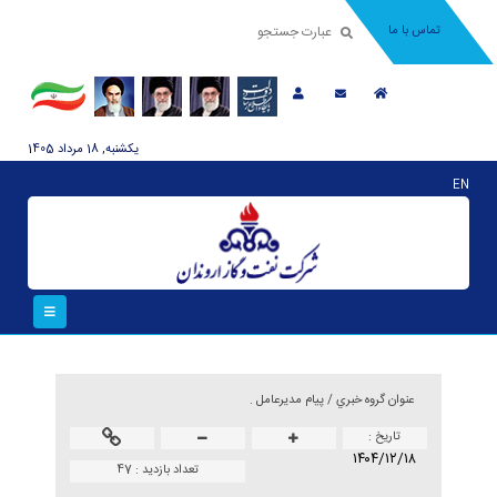
تماس با ما
يکشنبه, 18 مرداد 1405
EN
عنوان گروه خبري /
پیام مدیرعامل .
تاريخ :
۱۴۰۴/۱۲/۱۸
تعداد بازدید :
47