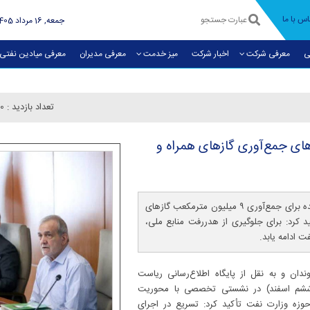
اس با ما
جمعه, 16 مرداد 1405
ی
معرفی شرکت
اخبار شرکت
میز خدمت
معرفی مديران
معرفی میادین نفتی
تعداد بازدید :
0
ای جمع‌آوری گازهای همراه و
رئیس‌جمهوری با قدردانی از اقدام‌های انجام شده برای جمع‌آوری ۹ میلیون مترمکعب گازهای
د کرد: برای جلوگیری از هدررفت منابع ملی،
ت ادامه یابد.
ان و به نقل از پایگاه اطلاع‌رسانی ریاست
 ششم اسفند) در نشستی تخصصی با محوریت
حوزه وزارت نفت تأکید کرد: تسریع در اجرای