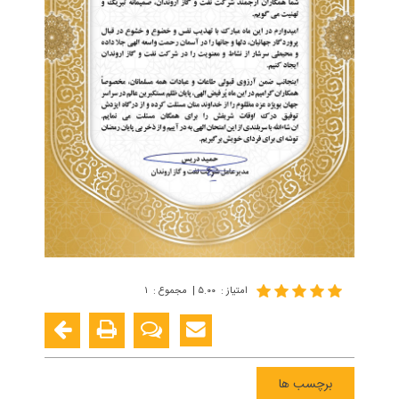
امتیاز
:
۵.۰۰
|
مجموع
:
۱
برچسب ها