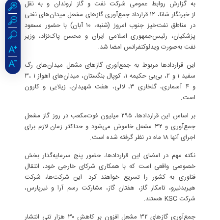
به گزارش روابط عمومی شرکت نفت و گاز اروندان و به نقل
از خبرنگار شانا، ۱۲ قرارداد جمع‌آوری گازهای مشعل میدان‌های نفتی
در مناطق نفت‌خیز جنوب امروز (شنبه، ۱۰ آبان) با حضور مسعود
پزشکیان، رئیس‌جمهوری اسلامی ایران و محسن پاک‌نژاد، وزیر
نفت به‌صورت ویدئوکنفرانس امضا شد.
این قراردادها مربوط به جمع‌آوری گازهای مشعل میدان‌های رگ
سفید ۱ و ۲، بی‌بی حکیمه ۱، کوپال بنگستان، میدان‌های اهواز ۱ ،۳
و ۴ آسماری، گلخاری ۳، لالی، هفت شهیدان، زیلایی و کارون
است.
بر اساس این قراردادها، ۲۹۵ میلیون فوت‌مکعب در روز گاز مشعل
جمع‌آوری و ۳۲ مشعل خاموش می‌شود و حداکثر زمان لازم برای
اجرای آنها ۱۸ ماه در نظر گرفته شده است.
نکته مهم در امضای این قراردادها، حضور پنج سرمایه‌گذار بخش
خصوصی واقعی است که با همکاری شرکای خارجی خود، انتقال
فناوری به کشور را تسریع خواهند کرد. این شرکت‌ها، شرکت
هیربدنیرو، تامکار گاز، هفتان گاز، مشارکت رسم آرا و نیرپارس،
شرکت KSC هستند.
جمع‌آوری گازهای ۳۲ مشعل افزون بر کاهش ۳۰ هزار تنی انتشار