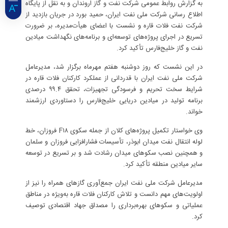
به گزارش روابط عمومی شرکت نفت و گاز اروندان و به نقل از پایگاه
اطلاع رسانی شرکت ملی نفت ایران، حمید بورد در جریان بازدید از
شرکت نفت فلات قاره و نشست با اعضای هیأت‌مدیره، بر ضرورت
تسریع در اجرای پروژه‌های توسعه‌ای و برنامه‌های نگهداشت میادین
نفت و گاز خلیج‌فارس تأکید کرد.
در این نشست که روز دوشنبه هفتم مهرماه برگزار شد، مدیرعامل
شرکت ملی نفت ایران با قدردانی از عملکرد کارکنان فلات قاره در
شرایط سخت تحریم و فرسودگی تجهیزات، تحقق ۹۹.۴ درصدی
برنامه تولید در میادین دریایی خلیج‌فارس را دستاوردی ارزشمند
خواند.
وی خواستار تکمیل پروژه‌های کلان از جمله سکوی F۱۸ فروزان، خط
لوله انتقال نفت میدان ابوذر، تأسیسات فشارافزایی فروزان و سلمان
و همچنین نصب سکوهای میدان رشادت شد و بر تسریع در توسعه
سایر میادین منطقه تأکید کرد.
مدیرعامل شرکت ملی نفت ایران جمع‌آوری گازهای همراه را نیز از
اولویت‌های مهم دانست و تلاش کارکنان فلات قاره به‌ویژه در مناطق
عملیاتی و سکوهای بهره‌برداری را مصداق جهاد اقتصادی توصیف
کرد.