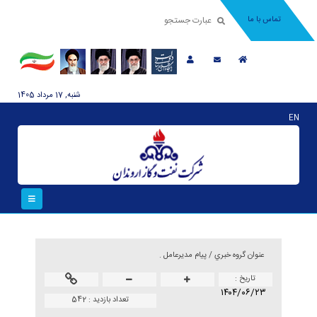
تماس با ما
شنبه, 17 مرداد 1405
EN
عنوان گروه خبري /
پیام مدیرعامل .
تاريخ :
۱۴۰۴/۰۶/۲۳
تعداد بازدید :
542