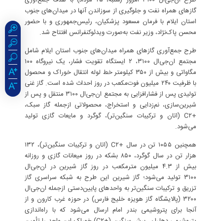
طرح ان‌جی‌ال ۳۱۰۰ امروز (شنبه، ۲۵ مرداد) با هدف جمع‌آوری
گازهای همراه نفت و جلوگیری از سوزاندن آنها در میدان‌های جنوب
استان ایلام با فرمان مسعود پزشکیان، رئیس‌جمهوری و با حضور
محسن پاک‌نژاد، وزیر نفت به‌صورت ویدئوکنفرانس افتتاح شد.
طرح جمع‌آوری گازهای همراه میدان‌های جنوب استان ایلام شامل
مجتمع ان‌جی‌ال ۳۱۰۰، ۲ ایستگاه تقویت فشار، یک نیروگاه ۱۰۰
مگاواتی و بیش از ۳۵۰ کیلومتر خط لوله انتقال خوراک و محصول
با ظرفیت ۲۴۰ میلیون فوت‌مکعب در روز احداث شده است. گاز غنی
تولیدی پس از فشارافزایی به مجتمع ان‌جی‌ال ۳۱۰۰ منتقل و پس از
شیرین‌سازی، نم‌زدایی و استخراج، محصولاتی ازجمله گاز سبک،
+C۲ (اتان و ترکیبات سنگین‌تر)، گوگرد و مایعات گازی تولید
می‌شود.
همچنین ۱۰۵۵ تن در سال +C۲ (اتان و ترکیبات سنگین‌تر)، ۱۳۲
هزار تن در سال گوگرد، ۸۵۰ بشکه در روز میعانات گازی و روزانه
بیش از ۴.۳ میلیون مترمکعب در روز گاز شیرین در ان‌جی‌ال
۳۱۰۰ تولید می‌شود؛ گاز شیرین این طرح به شبکه سراسری گاز
تزریق و ترکیبات سنگین‌تر به واحدهای پایین‌دستی ازجمله ان‌جی‌ال
۳۲۰۰ (پالایشگاه گاز هویزه خلیج فارس) در حوزه غرب کارون و از
آنجا برای پتروشیمی بندر امام ارسال می‌شود که با راه‌اندازی