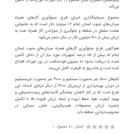
پتروشیمی دهلران، برش سنگین (+C۲) خوراک این واحد را تأمین
می‌کند.
مجموع سرمایه‌گذاری اجرای طرح جمع‌آوری گازهای همراه
میدان‌های جنوب استان ایلام ۱.۶ میلیارد دلار است که به خاموشی
هشت مشعل در منطقه و جلوگیری از سوزاندن گاز همراه نفت به
ارزش بیش از ۷۰۰ میلیون دلار در سال منجر می‌شود.
هم‌اکنون طرح جمع‌آوری گازهای همراه میدان‌های جنوب استان
ایلام که بیش از ۸۵ درصد تجهیزات مورد نیاز آن از داخل تأمین
شده، با دریافت حدود ۸۰ میلیون فوت‌مکعب در روز خوراک افتتاح
شده است و به‌تدریج به ظرفیت کامل می‌رسد.
اشتغال ۱۵۰۰ نفر به‌صورت مستقیم و ۳۰۰۰ نفر به‌صورت غیرمستقیم
در دوران بهره‌برداری از ان‌جی‌ال ۳۱۰۰ از دیگر مزایای احداث این
طرح است که در کنار کاهش چشمگیر آلاینده‌های زیست‌محیطی و
بهبود کیفیت هوا، حفظ ثروت و ایجاد ارزش افزوده بالا با تکمیل
زنجیره ارزش محصولات هیدروکربنی، نقش بسزایی در
محرومیت‌زدایی منطقه دارد.
امتیاز
:
۰
|
مجموع
:
۰