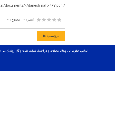
/_douranportal/documents/0/danesh naft- 967.pdf
امتیاز
:
۰
|
مجموع
:
۰
برچسب ها
تمامی حقوق این پرتال محفوظ و در اختیار شرکت نفت و گاز اروندان می ب