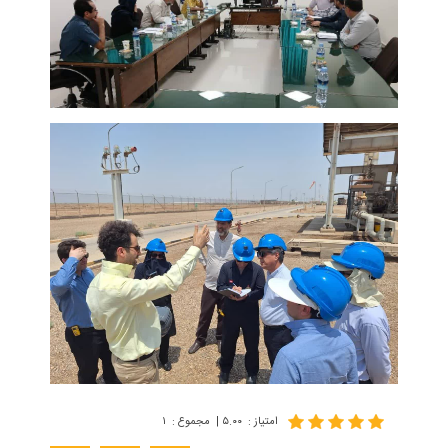
امتیاز
:
۵.۰۰
|
مجموع
:
۱