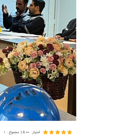
امتیاز
:
۵.۰۰
|
مجموع
:
۱