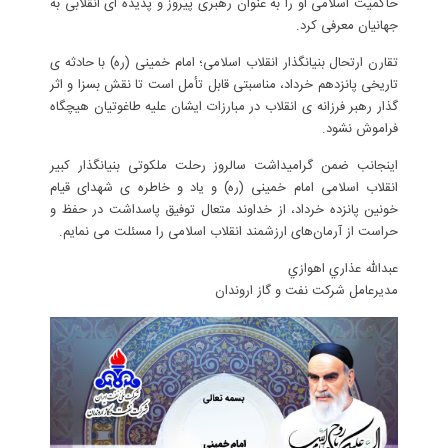
حاکمیت اسلامی او را به عنوان رهبری پیروز و پدیده ای انقلابی به
جهانیان معرفی کرد.
تقارن ارتحال بنیانگذار انقلاب اسلامی؛ امام خمینی (ره) با حادثه ی
تاریخی پانزدهم خرداد، مناسبتی قابل تأمل است تا نقش بسزا و اثر
گذار رهبر فرزانه ی انقلاب در مبارزات ایشان علیه طاغوتیان هیچگاه
فراموش نشود.
اینجانب ضمن گرامیداشت سالروز رحلت ملکوتی بنیانگذار کبیر
انقلاب اسلامی امام خمینی (ره) و یاد و خاطره ی شهدای قیام
خونین پانزده خرداد، از خداوند متعال توفیق پاسداشت در حفظ و
حراست از آرمان‌های ارزشمند انقلاب اسلامی را مسئلت می نمایم.
عبدالله عذاري اهوازي
مدیرعامل شرکت نفت و گاز اروندان