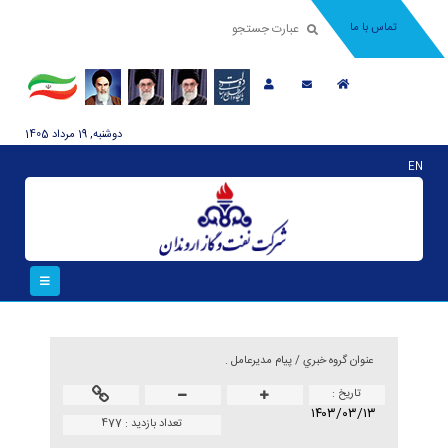
تماس با ما
دوشنبه, 19 مرداد 1405
EN
عنوان گروه خبري /
پیام مدیرعامل .
تاريخ :
۱۴۰۳/۰۳/۱۳
تعداد بازدید :
477