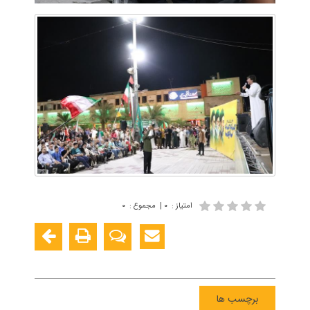
امتیاز
:
۰
|
مجموع
:
۰
برچسب ها