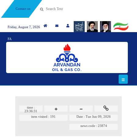
Contact us
Friday, August 7, 2026
FA
time :
23:36:31
item visited :
191
Date :
Tue Jun 09, 2026
news code :
23874