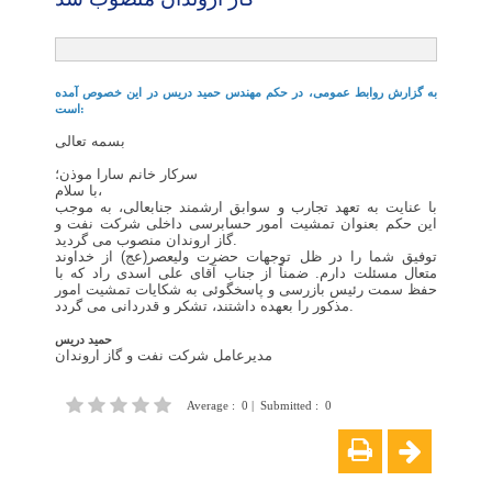
به گزارش روابط عمومی، در حکم مهندس حمید دریس در این خصوص آمده
است:
بسمه تعالی
سرکار خانم سارا موذن؛
با سلام،
با عنایت به تعهد تجارب و سوابق ارشمند جنابعالی، به موجب
این حکم بعنوان تمشيت امور حسابرسی داخلی شرکت نفت و
گاز اروندان منصوب می گردید.
توفیق شما را در ظل توجهات حضرت ولیعصر(عج) از خداوند
متعال مسئلت دارم. ضمناً از جناب آقای علی اسدی راد که با
حفظ سمت رئیس بازرسی و پاسخگوئی به شکایات تمشيت امور
مذکور را بعهده داشتند، تشکر و قدردانی می گردد.
حمید دریس
مدیرعامل شرکت نفت و گاز اروندان
Average
:
0
|
Submitted
:
0