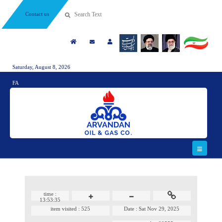
Contact us
Saturday, August 8, 2026
FA
time :
13:53:35
item visited :
525
Date :
Sat Nov 29, 2025