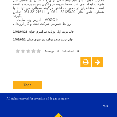
مدارك فوق الذكر هيچگونه حقي براي متقاضيان در مقابل اين
شركت ايجاد نمي کند. ضمناً هزينه درج آگهي بعهده برنده مناقصه
است. متقاضيان در صورت داشتن هرگونه سوالي مي توانند با
شماره تلفن هاي 32125420 -061 و 32121611-061 تماس
بگيرند.
آدرس وب سایت : AOGC.ir
روابط عمومي شركت نفت و گاز اروندان
چاپ نوبت اول روزنامه سراسري جوان 1401/04/28
چاپ نوبت دوم روزنامه سراسري جوان 1401/05/2
Average
:
0
|
Submitted
:
0
Tags
All rights reserved for arvandan oil & gas company
ورود