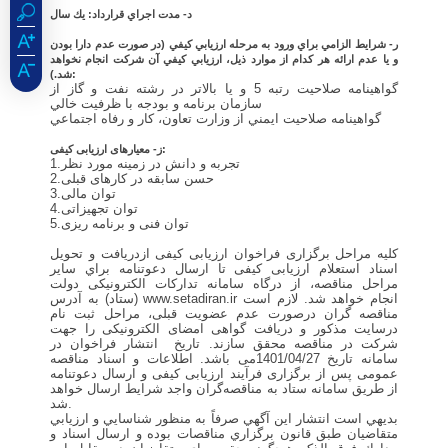
د- مدت اجراي قرارداد: يك سال
ر- شرايط الزامي براي ورود به مرحله ارزيابي كيفي (در صورت عدم دارا بودن
و يا عدم ارائه هر كدام از موارد ذيل، ارزيابي كيفي آن شركت انجام نخواهد
شد.):
گواهينامه صلاحيت رتبه 5 و يا بالاتر در رشته نفت و گاز از
سازمان برنامه و بودجه با ظرفيت خالي
گواهينامه صلاحيت ايمني از وزارت تعاون، كار و رفاه اجتماعي
ز- معیارهای ارزیابی کیفی:
1.تجربه و دانش در زمینه مورد نظر
2.حسن سابقه در کارهای قبلی
3.توان مالی
4.توان تجهیزاتی
5.توان فنی و برنامه ریزی
کلیه مراحل برگزاری فراخوان ارزیابی کیفی ازدریافت و تحویل
اسناد استعلام ارزیابی کیفی تا ارسال دعوتنامه براي سایر
مراحل مناقصه، از درگاه سامانه تدارکات الکترونیکی دولت
(ستاد) به آدرس www.setadiran.ir انجام خواهد شد. لازم است
مناقصه گران درصورت عدم عضویت قبلی، مراحل ثبت نام
درسایت مذکور و دریافت گواهی امضای الکترونیکی را جهت
شرکت در مناقصه محقق سازند. تاریخ انتشار فراخوان در
سامانه تاریخ 1401/04/27می باشد. اطلاعات و اسناد مناقصه
عمومی پس از برگزاری فرآیند ارزیابی کیفی و ارسال دعوتنامه
از طریق سامانه ستاد به مناقصه‌گران واجد شرايط ارسال خواهد
شد.
بديهي است انتشار اين آگهي صرفاً به منظور شناسايي و ارزيابي
متقاضيان طبق قانون برگزاري مناقصات بوده و ارسال اسناد و