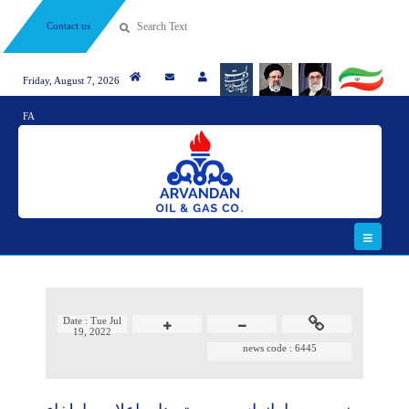
Contact us
Friday, August 7, 2026
FA
Date :
Tue Jul
19, 2022
news code :
6445