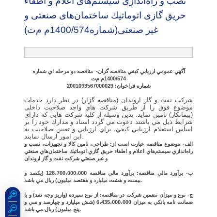
نصب و راه‌اندازی سیستم‌های اعلام و اطفاء
حریق گازی اتوماتیك ساختمان‌های صنعتی و
غیر صنعتی(شماره1400/574م م‌ت)
آگهي عمومي ارزيابي کيفي مناقصه گران- مناقصه دو مرحله اي شماره
1400/574م م‌ت
شماره فراخوان: 2001093567000029
شركت نفت و گاز اروندان (مناقصه گزار) در نظر دارد خدمات
موضوع فوق را از طريق شركت هاي واجد صلاحيت داخلی
(پیمانکار) تامین نمايد. بدين وسيله از كليه شركت هايي كه داراي
شرايط ذيل مي باشند دعوت مي گردد اسناد و مدارك خود را بر
اساس استعلام ارزيابي کيفي، براي ارزيابي و تعيين صلاحيت به
اين امور ارسال نمايند.
الف- موضوع مناقصه عبارت است از: طراحي، تامين كالا و تجهيزات، نصب و
راه‌اندازي سيستم‌هاي اعلام و اطفاء حريق گازي اتوماتيك ساختمان‌هاي صنعتي
و غير صنعتي شركت نفت و گاز اروندان
ب- برآورد مالي مناقصه: برآورد مالي مناقصه 128،700،000،000 (يكصد و
بيست و هشت ميليارد و هفتصد ميليون) ريال مي باشد.
ج- نوع و ميزان تضمين شركت در مناقصه: از نوع سپرده (واريز وجه نقد) و يا
ضمانت نامه بانكي به ميزان 6،435،000،000 (شش ميليارد و چهارصد و سي و
پنج ميليون) ريال مي باشد.