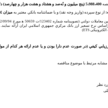
قصه
5،988،400 (پنج میلیون و نُه‌صد و هشتاد و هشت هزار و چهار‌صد) دلار آمریکا
:
از نوع سپرده (واريز وجه نقد) و يا ضمانتنامه بانكي معتبر به
براساس نرخ تسعير ارز بانك مركزي جمهوري اسلامي ايران ارائه نمايند.
 الکترونیکی
ETS
)
زيابي كيفي (در صورت عدم دارا بودن و يا عدم ارائه هر كدام از مو
 مشابه مرتبط با موضوع مناقصه
رد نظر
لی