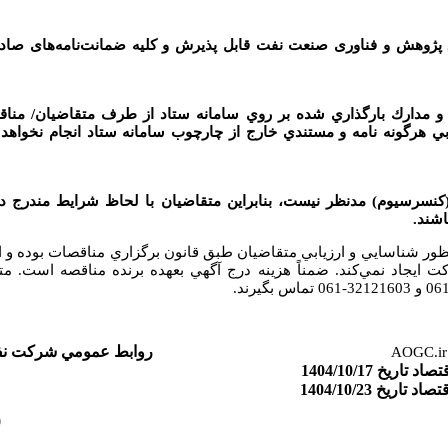
پژوهش و فناوری صنعت نفت قابل پذیرش و کلیه ضمانت‌نامه‌های صادره 
د و مدارك بارگذاري شده بر روي سامانه ستاد از طرف متقاضيان/ مناق
ابي هرگونه نامه و مستندي خارج از چارچوب سامانه ستاد انجام نخواهد
نسرسيوم) مدنظر نيست، بنابراين متقاضيان با لحاظ شرايط مندرج در
اشند.
نظور شناسايي و ارزيابي متقاضيان طبق قانون برگزاري مناقصات بوده و ا
ت ايجاد نمي‌کند. ضمناً هزينه درج آگهي بعهده برنده مناقصه است. 
.
روابط عمومي شركت نفت
AOGC.ir
خ 1404/10/17
خ 1404/10/23
0