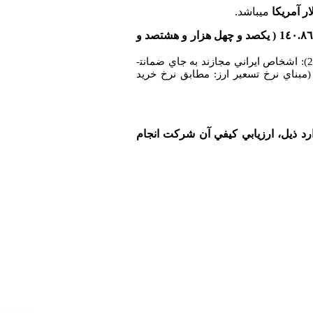
مي­باشد.
میزان 1٤٠.٨٦٤ ( یکصد و چهل هزار و هشتصد و
* مطابق تبصره ذيل ماده 9 آئين­نامه تضامين معاملات دولتي (تصويب­نامه شماره 123402/ت 50659 ه‍ مورخ 22/09/94): اشخاص ايراني مجازند به جاي ضمانت­
 (مبناي نرخ تسعير ارز: مطابق نرخ خرید
ارد ذيل، ارزيابي كيفي آن شركت انجام