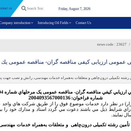
ontact us
Friday, August 7, 2026
Company introduction
Introducing Oil Fields
Contact Us
news code :
23627
رشته تکمیلی درون‌چاهی و متعلقات به‌همراه خدمات مهندسی، رانش و نصب جهت پشتی
رزيابي کيفي مناقصه گران- مناقصه عمومی یک مرحله­اي شماره 859/1404 م‌م
2004093567000136
شماره فراخوان:
ار
) در نظر دارد خدمات موضوع فوق را از طريق شركت هاي واجد صلاح
راي شرايط ذيل مي باشند دعوت مي گردد اسناد و مدارك خود را بر
ال نمايند.
تأمین رشته تکمیلی درون‌چاهی
و متعلقات به‌همراه خدمات مهندسی