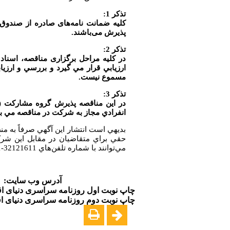
تذکر 1:
کلیه ضمانت نامه‌های صادره از صندوق 
پذیرش می‌باشند.
تذکر 2:
در کلیه مراحل برگزاری مناقصه، اسنا
ارزيابي قرار مي گيرد و بررسي و ارزي
مسموع نيست.
تذکر 3:
در اين مناقصه پذيرش گروه مشاركت (ك
انفرادي مجاز به شركت در مناقصه مي ب
بديهي است انتشار اين آگهي صرفاً به م
حقي براي متقاضيان در مقابل اين شرك
مي‌توانند با شماره تلفن‌هاي 32121611-061 و 32121603-061 تماس بگيرند
آدرس وب سایت:
چاپ نوبت اول روزنامه سراسری دنیای اقتصاد تاری
چاپ نوبت دوم روزنامه سراسری دنیای اقتصاد تاری