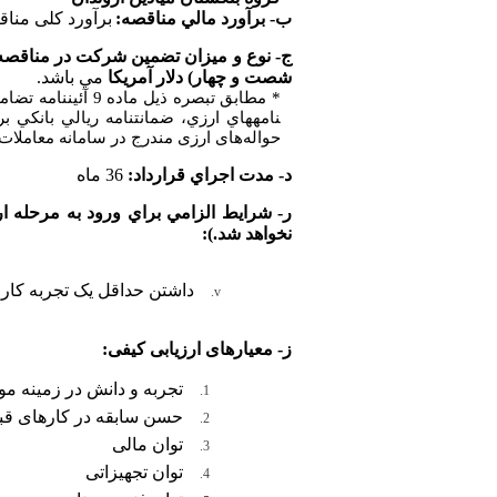
ب- برآورد مالي مناقصه:
برآورد کلی منا
ج- نوع و ميزان تضمين شركت در مناقصه
شصت و چهار) دلار آمریکا
مي باشد.
نامه­هاي ارزي، ضمانت­نامه ريالي بانكي 
حواله‌های ارزی مندرج در سامانه معاملات
د- مدت اجراي قرارداد:
36
ماه
ر- شرايط الزامي براي ورود به مرحله ار
نخواهد شد.):
داشتن حداقل یک
تجربه کار
ز- معیارهای ارزیابی کیفی:
تجربه و دانش در زمینه مو
حسن سابقه در کارهای قب
توان مالی
توان تجهیزاتی