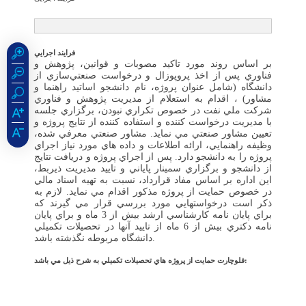
فرايند اجرايي
بر اساس روند مورد تاكيد مصوبات و قوانين، پژوهش و
فناوري پس از اخذ پروپوزال و درخواست صنعتي‌سازي از
دانشگاه (شامل عنوان پروژه، نام دانشجو اساتيد راهنما و
مشاور) ، اقدام به استعلام از مديريت پژوهش و فناوري
شركت ملي نفت در خصوص تكراري نبودن، برگزاري جلسه
با مديريت درخواست كننده و استفاده كننده از نتايج پروژه و
تعيين مشاور صنعتي مي نمايد. مشاور صنعتي معرفي شده،
وظيفه راهنمايي، ارائه اطلاعات و داده هاي مورد نياز اجراي
پروژه را به دانشجو دارد. پس از اجراي پروژه و دريافت نتايج
از دانشجو و برگزاري سمينار پاياني و تاييد مديريت ذيربط،
اين اداره بر اساس مفاد قرارداد، نسبت به تهيه اسناد مالي
در خصوص حمايت از پروژه مذكور اقدام مي نمايد. لازم به
ذكر است درخواستهايي مورد بررسي قرار مي گيرند كه
براي پايان نامه كارشناسي ارشد بيش از 3 ماه و براي پايان
نامه دكتري بيش از 6 ماه از تاييد آنها در تحصيلات تكميلي
دانشگاه مربوطه نگذشته باشد.
فلوچارت حمايت از پروژه هاي تحصيلات تكميلي به شرح ذيل مي باشد: