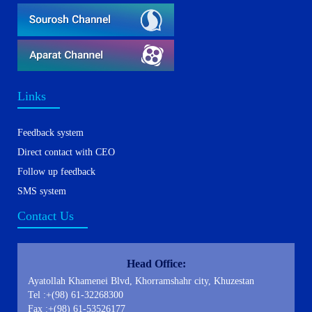
Links
Feedback system
Direct contact with CEO
Follow up feedback
SMS system
Contact Us
Head Office:
Ayatollah Khamenei Blvd, Khorramshahr city, Khuzestan
Tel :+(98) 61-32268300
Fax :+(98) 61-53526177