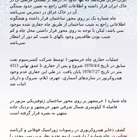
خاک ايران قرار داشته و اطلاعات کافي راجع به تعيين حدود بستگي
آن در خاک عراق در دسترس نمي‌باشد.
چاه شماره يک بر روي محور ساختمان قرار داشته و هيچگونه
اطلاعاتي راجع به شيب ساختمان از طريق چاه حفاري شده موجود
نمي باشد، ليکن با توجه به روي محور قرار داشتن محل چاه و کم
شيب بودن طاقديس وجود يالهاي با شيب کم دور از انتظار
نمي‌باشد.
عمليات حفاري چاه خرمشهر-1 توسط شرکت کنسرسيوم نفت
سابق در تاريخ 1970/4/4 شروع و پس از حفاري تا عمق نهايي 4313
متر در تاريخ 1970/7/27 پايان يافت. در طي اين حفاري عدم وجود
هيدروکربور در سازندهاي آسماري، جهرم، ايلام، سروک و داريان
اثبات شد.
چاه شماره 1 خرمشهر بر روي محور ساختمان ژئوفيزيکي مزبور در
فاصله 8 کيلومتري شمال شرقي شهر خرمشهر و نزديک جاده
منتهي به بصره قرار گرفته است.
کشف ذخاير هيدروکربوري در رسوبات ژوراسيک فوقاني و کرتاسه
تحتاني در چاه شماره 2 دارخوين لزوم تجديد نظر و بررسي مجدد را