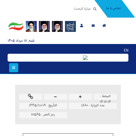
تماس با ما
شنبه, 17 مرداد 1405
EN
الساعة :
16:12:16
عدد الزیارة :
1880
التأریخ :
1445/10/09
رمز الخبر :
12565