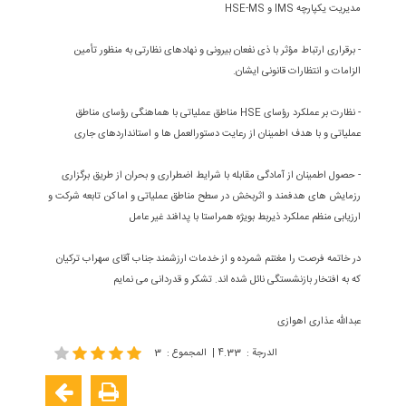
مدیریت یکپارچه IMS و HSE-MS
- برقراری ارتباط مؤثر با ذی نفعان بیرونی و نهادهای نظارتی به منظور تأمین
الزامات و انتظارات قانونی ایشان.
- نظارت بر عملکرد رؤسای HSE مناطق عملیاتی با هماهنگی رؤسای مناطق
عملیاتی و با هدف اطمینان از رعایت دستورالعمل ها و استانداردهای جاری
- حصول اطمینان از آمادگی مقابله با شرایط اضطراری و بحران از طریق برگزاری
رزمایش های هدفمند و اثربخش در سطح مناطق عملیاتی و اماکن تابعه شرکت و
ارزیابی منظم عملکرد ذیربط بویژه همراستا با پدافند غیر عامل
در خاتمه فرصت را مغتنم شمرده و از خدمات ارزشمند جناب آقای سهراب ترکیان
که به افتخار بازنشستگی نائل شده اند. تشکر و قدردانی می نمایم
عبدالله عذاری اهوازی
الدرجة
:
4.33
|
المجموع
:
3