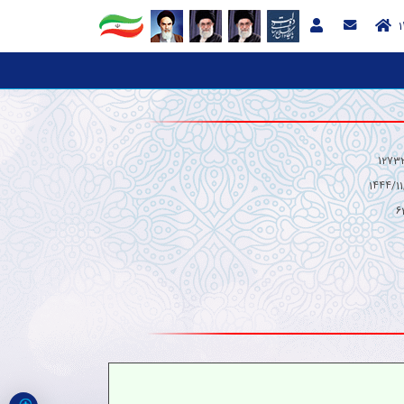
1273
1444/11
6