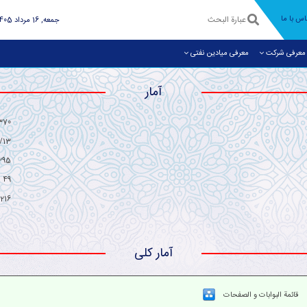
اس با ما
جمعه, 16 مرداد 1405
معرفی شرکت
معرفی میادین نفتی
آمار
370
/13
295
49
216
آمار کلی
قائمة البوابات و الصفحات